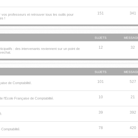
151
341
os professeurs et retrouver tous les outils pour
es !
SUJETS
MESSAG
12
32
cipatifs : des intervenants reviennent sur un point de
ivechat.
SUJETS
MESSAG
101
527
çaise de Comptabilité.
10
21
e l'Ecole Française de Comptabilité.
39
392
é.
78
420
Comptabilité.