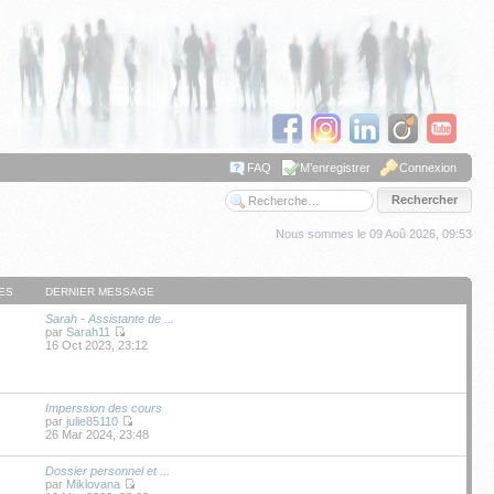
FAQ
M’enregistrer
Connexion
Recherche avancée
Nous sommes le 09 Aoû 2026, 09:53
ES
DERNIER MESSAGE
Sarah - Assistante de ...
par
Sarah11
16 Oct 2023, 23:12
Imperssion des cours
par
julie85110
26 Mar 2024, 23:48
Dossier personnel et ...
par
Miklovana