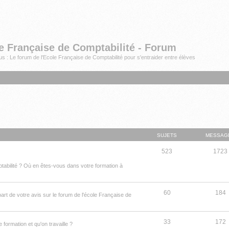
e Française de Comptabilité - Forum
s : Le forum de l'Ecole Française de Comptabilité pour s'entraider entre élèves
SUJETS
MESSAG
523
1723
tabilité ? Où en êtes-vous dans votre formation à
60
184
t de votre avis sur le forum de l'école Française de
33
172
ormation et qu'on travaille ?