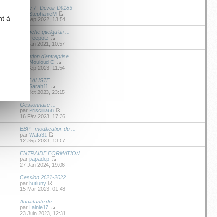
Série 7 -Devoir D0183
par
StephanieM
nt à
04 Sep 2022, 13:54
Cherche quelqu'un ...
par
freepote
12 Jan 2021, 10:57
Création d'entreprise
par
Mouloud C
21 Sep 2023, 11:54
FISCALISTE
par
Sarah11
16 Oct 2023, 23:15
Gestionnaire ...
par
Priscillia68
16 Fév 2023, 17:36
EBP - modification du ...
par
Wafa31
12 Sep 2023, 13:07
ENTRAIDE FORMATION ...
par
papadep
27 Jan 2024, 19:06
Cession 2021-2022
par
hutluny
15 Mar 2023, 01:48
Assistante de ...
par
Lainie17
23 Juin 2023, 12:31