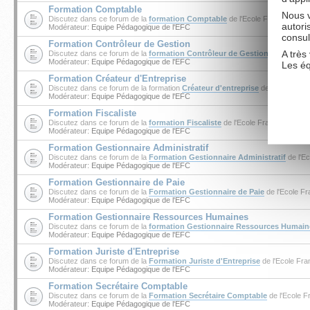
Formation Comptable
Nous v
Discutez dans ce forum de la
formation Comptable
de l'Ecole Française de 
autori
Modérateur:
Equipe Pédagogique de l'EFC
consul
Formation Contrôleur de Gestion
A très 
Discutez dans ce forum de la
formation Contrôleur de Gestion
de l'Ecole F
Modérateur:
Equipe Pédagogique de l'EFC
Les é
Formation Créateur d'Entreprise
Discutez dans ce forum de la formation
Créateur d'entreprise
de l'Ecole Fran
Modérateur:
Equipe Pédagogique de l'EFC
Formation Fiscaliste
Discutez dans ce forum de la
formation Fiscaliste
de l'Ecole Française de Co
Modérateur:
Equipe Pédagogique de l'EFC
Formation Gestionnaire Administratif
Discutez dans ce forum de la
Formation Gestionnaire Administratif
de l'Ec
Modérateur:
Equipe Pédagogique de l'EFC
Formation Gestionnaire de Paie
Discutez dans ce forum de la
Formation Gestionnaire de Paie
de l'Ecole Fr
Modérateur:
Equipe Pédagogique de l'EFC
Formation Gestionnaire Ressources Humaines
Discutez dans ce forum de la
formation Gestionnaire Ressources Humain
Modérateur:
Equipe Pédagogique de l'EFC
Formation Juriste d'Entreprise
Discutez dans ce forum de la
Formation Juriste d'Entreprise
de l'Ecole Fra
Modérateur:
Equipe Pédagogique de l'EFC
Formation Secrétaire Comptable
Discutez dans ce forum de la
Formation Secrétaire Comptable
de l'Ecole F
Modérateur:
Equipe Pédagogique de l'EFC