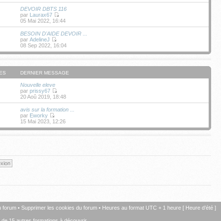
DEVOIR DBTS 116
par
Laurax67
05 Mai 2022, 16:44
BESOIN D'AIDE DEVOIR ...
par
AdelineJ
08 Sep 2022, 16:04
ES
DERNIER MESSAGE
Nouvelle eleve
par
prissy67
20 Aoû 2019, 18:48
avis sur la formation ...
par
Eworky
15 Mai 2023, 12:26
u forum
•
Supprimer les cookies du forum
• Heures au format UTC + 1 heure [ Heure d’été ]
+ de 15 autres formations à découvrir.