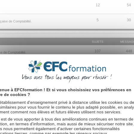
12
54
5
30
çaise de Comptabilité.
SUJETS
MESSAG
107
448
e de Comptabilité.
13
33
aise de Comptabilité.
19
62
ançaise de Comptabilité.
enue à EFCformation ! Et si vous choisissiez vos préférences en
re de cookies ?
7
50
ançaise de Comptabilité.
établissement d'enseignement privé à distance utilise les cookies ou d
 similaires pour vous fournir le contenu le plus adapté possible, en anal
67
304
ent comment nos élèves et futurs élèves utilisent nos services.
 l'École Française de Comptabilité.
 est de vous apporter à tous des améliorations continues en termes de
tion, en termes d'information, mais aussi de mieux sécuriser notre site
12
52
se de Comptabilité.
s nous permettent également d'activer certaines fonctionnalités
ications tierces, comme par exemple les réseaux sociaux.