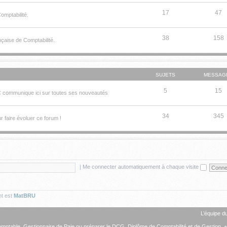
17
47
omptabilité.
38
158
nçaise de Comptabilité.
SUJETS
MESSAG
5
15
FC communique ici sur toutes ses nouveautés
34
345
 faire évoluer ce forum !
|
Me connecter automatiquement à chaque visite
nt est
MatBRU
L’équipe d
omptable
,
Gestionnaire de Paie
ou préparer le
DCG, Diplôme de Comptabilité et de Gestion
. 