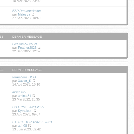
10 Mar 2023, 23:02
EBP Pro Installation ...
par
Malezya
27 Sep 2023, 10:49
ES
DERNIER MESSAGE
Gestion du cours
par
Feather2026
22 Sep 2022, 12:52
ES
DERNIER MESSAGE
formations DCG
par
Xavier_R
14 Aoû 2023, 16:10
aidez moi
par
amina 31
23 Mai 2022, 13:35
Bts GPME 2023-2025
par
Kymaleen
23 Aoû 2023, 09:07
BTS CG 1ER ANNÉE 2023
par
ash08
13 Juin 2023, 02:42