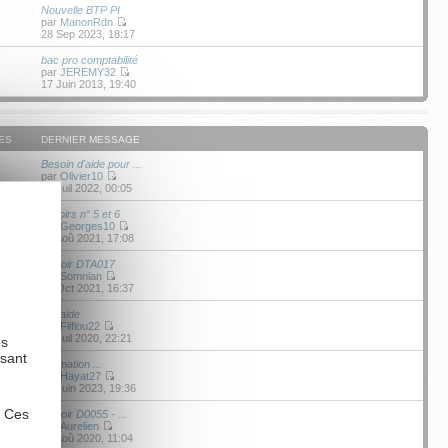
Nouvelle BTP PI
par
ManonRdn
28 Sep 2023, 18:17
bac pro comptabilité
par
JEREMY32
17 Juin 2013, 19:40
ES
DERNIER MESSAGE
Besoin d'aide pour ...
par
Olivier10
13 Juil 2022, 00:05
devoirs n° 5 et 6
par
Georges10
19 Aoû 2021, 17:08
Devoir DTA017
par
Somnian
05 Oct 2021, 16:37
entraide
par
Fliflou22
28 Juil 2020, 22:21
es
ysant
Formation ...
par
Hayat27
20 Juin 2023, 19:36
. Ces
Devoir D0055 - ...
par
Aurelien
02 Aoû 2020, 11:04