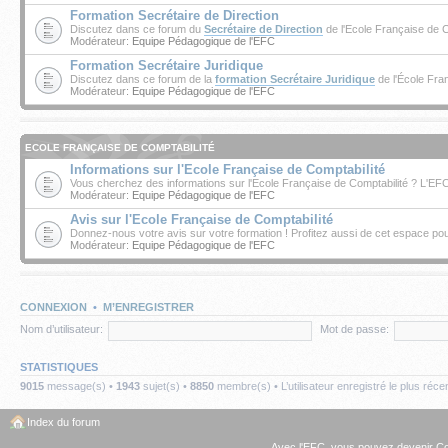
Formation Secrétaire de Direction
Discutez dans ce forum du
Secrétaire de Direction
de l'Ecole Française de C
Modérateur:
Equipe Pédagogique de l'EFC
Formation Secrétaire Juridique
Discutez dans ce forum de la
formation Secrétaire Juridique
de l'École Fra
Modérateur:
Equipe Pédagogique de l'EFC
ECOLE FRANÇAISE DE COMPTABILITÉ
Informations sur l'Ecole Française de Comptabilité
Vous cherchez des informations sur l'Ecole Française de Comptabilité ? L'E
Modérateur:
Equipe Pédagogique de l'EFC
Avis sur l'Ecole Française de Comptabilité
Donnez-nous votre avis sur votre formation ! Profitez aussi de cet espace pour
Modérateur:
Equipe Pédagogique de l'EFC
CONNEXION
•
M’ENREGISTRER
Nom d’utilisateur:
Mot de passe:
STATISTIQUES
9015
message(s) •
1943
sujet(s) •
8850
membre(s) • L’utilisateur enregistré le plus réce
Index du forum
Avec l'EFC, vous pouvez
devenir C