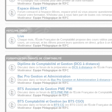
=> Echangez vos conseils pour bien profiter de votre formation
Modérateur:
Equipe Pédagogique de l'EFC
Espace élèves EFC
Forum consacré à l'espace-élèves, espace-privé où vous pouvez questionner v
réussir votre formation. N'hésitez pas à nous faire part de toutes vos remarqu
Modérateur:
Equipe Pédagogique de l'EFC
#EFCLIVE VIDÉO
Live
Chaque mois, l'École Française de Comptabilité propose des cours vidéos parti
cours, un concept, et les élèves posent leurs questions en direct, grâce à un l
Modérateur:
Equipe Pédagogique de l'EFC
FORMATION DIPLÔMANTE DE COMPTABILITÉ
Diplôme de Comptabilité et Gestion (DCG à distance)
Discutez dans ce forum de la préparation au
DCG à distance
de l'Ecole Fran
Modérateur:
Equipe Pédagogique de l'EFC
Bac Pro Gestion et Administration
Discutez dans ce forum du
Bac Pro Gestion et Administration à distance
d
Modérateur:
Equipe Pédagogique de l'EFC
BTS Assistant de Gestion PME PMI
Discutez dans ce forum du
BTS PME PMI
de l'Ecole Française de Comptabilit
Modérateur:
Equipe Pédagogique de l'EFC
BTS Comptabilité et Gestion (ex BTS CGO)
Discutez dans ce forum de la
BTS CG
(ex BTS CGO) de l'Ecole Française de 
Modérateur:
Equipe Pédagogique de l'EFC