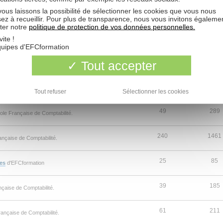
ous laissons la possibilité de sélectionner les cookies que vous nous
154
1185
Comptabilité.
sez à recueillir. Pour plus de transparence, nous vous invitons égaleme
ter notre
politique de protection de vos données personnelles.
19
58
vite !
rançaise de Comptabilité.
quipes d'EFCformation
2
6
Tout accepter
çaise de Comptabilité.
8
18
mptabilité.
Tout refuser
Sélectionner les cookies
49
289
ole Française de Comptabilité.
240
1461
ançaise de Comptabilité.
25
85
es
d'EFCformation
39
185
nçaise de Comptabilité.
61
211
rançaise de Comptabilité.