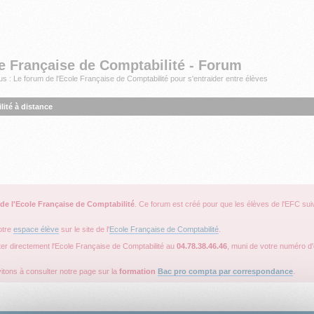
e Française de Comptabilité - Forum
s : Le forum de l'Ecole Française de Comptabilité pour s'entraider entre élèves
ité à distance
 de l'Ecole Française de Comptabilité
. Ce forum est créé pour que les élèves de l'EFC sui
otre
espace élève
sur le site de l'
Ecole Française de Comptabilité
.
ter directement l'Ecole Française de Comptabilité au
04.78.38.46.46
, muni de votre numéro d'é
itons à consulter notre page sur la
formation
Bac pro compta par correspondance
.