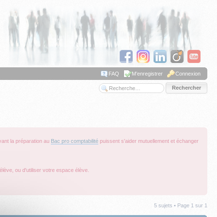
FAQ
M’enregistrer
Connexion
Recherche avancée
vant la préparation au
Bac pro comptabilité
puissent s'aider mutuellement et échanger
lève, ou d'utiliser votre espace élève.
5 sujets • Page
1
sur
1