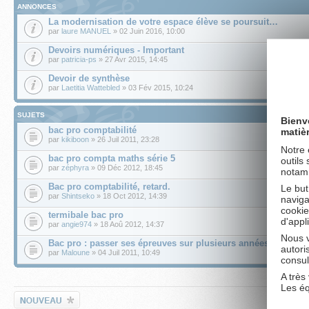
ANNONCES
La modernisation de votre espace élève se poursuit…
par
laure MANUEL
» 02 Juin 2016, 10:00
Devoirs numériques - Important
par
patricia-ps
» 27 Avr 2015, 14:45
Devoir de synthèse
par
Laetitia Wattebled
» 03 Fév 2015, 10:24
SUJETS
Bienv
bac pro comptabilité
matiè
par
kikiboon
» 26 Juil 2011, 23:28
Notre 
bac pro compta maths série 5
outils
par
zéphyra
» 09 Déc 2012, 18:45
notamm
Bac pro comptabilité, retard.
Le but
par
Shintseko
» 18 Oct 2012, 14:39
naviga
cookie
termibale bac pro
d'appl
par
angie974
» 18 Aoû 2012, 14:37
Nous v
Bac pro : passer ses épreuves sur plusieurs années
autori
par
Maloune
» 04 Juil 2011, 10:49
consul
A très 
Affi
Les é
Écrire un nouveau
sujet