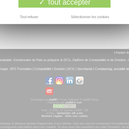
Tout accepter
Tout refuser
Sélectionner les cookies
L’équipe d
omptable
,
Gestionnaire de Paie
ou préparer le
DCG, Diplôme de Comptabilité et de Gestion
. 
roupe :
EFC Formation
|
Comptabilité
|
Gestion
|
DCG
|
Secrétariat
|
Comptamag, actualité de 
Développé par
phpBB
® Forum Software © phpBB Group
Traduction par
phpBB-fr.com
Time : 0.023s | 12 Queries | GZIP : Off
Icônes :
famfamfam silk icons
Mentions Légales
-
Gérer mes cookies
formation à distance permet d’apprendre à son rythme, chez soi, tout en conservant l’encadremen
 enseignants spécialisés dans leur matière. Si vous avez des questions sur votre formation, ne re