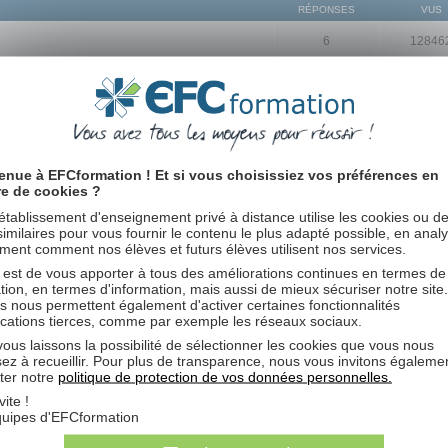
RÉPONSES
VUS
6
12846
46
57746
1
2
3
4
5
46
66805
1
2
3
4
5
RÉPONSES
VUS
enue à EFCformation ! Et si vous choisissiez vos préférences en
re de cookies ?
17
19123
1
2
établissement d'enseignement privé à distance utilise les cookies ou d
 similaires pour vous fournir le contenu le plus adapté possible, en anal
1
1058
ent comment nos élèves et futurs élèves utilisent nos services.
 est de vous apporter à tous des améliorations continues en termes de
1
1034
tion, en termes d'information, mais aussi de mieux sécuriser notre site
s nous permettent également d'activer certaines fonctionnalités
ications tierces, comme par exemple les réseaux sociaux.
4
5386
ous laissons la possibilité de sélectionner les cookies que vous nous
sez à recueillir. Pour plus de transparence, nous vous invitons égaleme
2
6546
ter notre
politique de protection de vos données personnelles.
vite !
cher les sujets postés depuis:
Trier par
quipes d'EFCformation