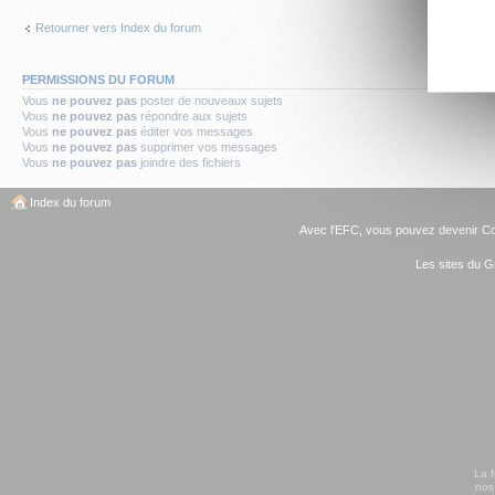
Retourner vers Index du forum
PERMISSIONS DU FORUM
Vous
ne pouvez pas
poster de nouveaux sujets
Vous
ne pouvez pas
répondre aux sujets
Vous
ne pouvez pas
éditer vos messages
Vous
ne pouvez pas
supprimer vos messages
Vous
ne pouvez pas
joindre des fichiers
Index du forum
Avec l'EFC, vous pouvez
devenir C
Les sites du G
La 
nos