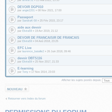
DEVOIR DGP010
par
angie2201
» 08 Nov 2021, 17:00
Passeport
par
SandraK-58
» 25 Fév 2015, 23:17
aide aux devoir
par
Elvira59
» 19 Avr 2019, 21:12
DEVOIR DE FRANCAISIR DE FRANCAIS
par
Elvira59
» 04 Aoû 2018, 23:25
EFC Live
par
laurence_bataille2
» 26 Juin 2018, 09:46
devoir DBTS116
par
Elvira59
» 25 Nov 2017, 21:33
E-learning
par
Tony
» 17 Nov 2014, 23:03
Afficher les sujets postés depuis:
Écrire un nouveau
sujet
Retourner vers Index du forum