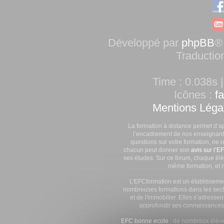
Développé par
phpBB
®
Traductio
Time : 0.038s |
Icônes :
f
Mentions Léga
La formation à distance permet d’a
l’encadrement de nos enseignants
questions sur votre formation, ne 
chacun peut donner son
avis sur l’E
ses études. Sur ce forum, chaque élè
même formation, et n
L'EFCformation est un établisseme
nombreuses formations dans les secte
et de l'immobilier. Elles s’adresse
approfondir ses connaissances
EFC bonne ecole
: de nombreux élève