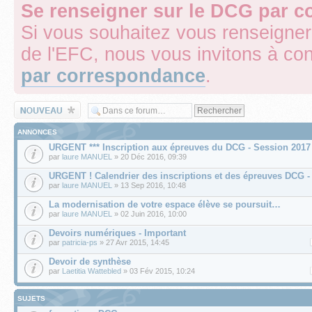
Se renseigner sur le DCG par 
Si vous souhaitez vous renseigner
de l'EFC, nous vous invitons à con
par correspondance
.
Écrire un nouveau
sujet
ANNONCES
URGENT *** Inscription aux épreuves du DCG - Session 2017
par
laure MANUEL
» 20 Déc 2016, 09:39
URGENT ! Calendrier des inscriptions et des épreuves DCG -
par
laure MANUEL
» 13 Sep 2016, 10:48
La modernisation de votre espace élève se poursuit…
par
laure MANUEL
» 02 Juin 2016, 10:00
Devoirs numériques - Important
par
patricia-ps
» 27 Avr 2015, 14:45
Devoir de synthèse
par
Laetitia Wattebled
» 03 Fév 2015, 10:24
SUJETS