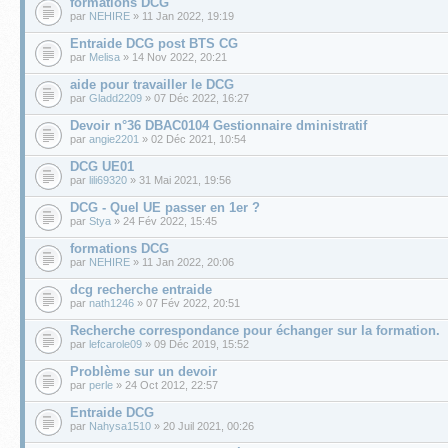
formations DCG
par
NEHIRE
» 11 Jan 2022, 19:19
Entraide DCG post BTS CG
par
Melisa
» 14 Nov 2022, 20:21
aide pour travailler le DCG
par
Gladd2209
» 07 Déc 2022, 16:27
Devoir n°36 DBAC0104 Gestionnaire dministratif
par
angie2201
» 02 Déc 2021, 10:54
DCG UE01
par
lili69320
» 31 Mai 2021, 19:56
DCG - Quel UE passer en 1er ?
par
Stya
» 24 Fév 2022, 15:45
formations DCG
par
NEHIRE
» 11 Jan 2022, 20:06
dcg recherche entraide
par
nath1246
» 07 Fév 2022, 20:51
Recherche correspondance pour échanger sur la formation.
par
lefcarole09
» 09 Déc 2019, 15:52
Problème sur un devoir
par
perle
» 24 Oct 2012, 22:57
Entraide DCG
par
Nahysa1510
» 20 Juil 2021, 00:26