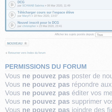
DCG
par
SCHWAB Sabrina
» 08 Mar 2020, 11:49
Télécharger cours sur l'espace élève
par
MaryFi
» 18 Nov 2020, 13:07
Nouvel inscrit pour le DCG
par
christopher
» 23 Mai 2020, 23:41
Afficher les sujets postés depuis:
Écrire un nouveau
sujet
Retourner vers Index du forum
PERMISSIONS DU FORUM
Vous
ne pouvez pas
poster de no
Vous
ne pouvez pas
répondre aux
Vous
ne pouvez pas
éditer vos m
Vous
ne pouvez pas
supprimer v
Vous
ne pouvez pas
joindre des fi