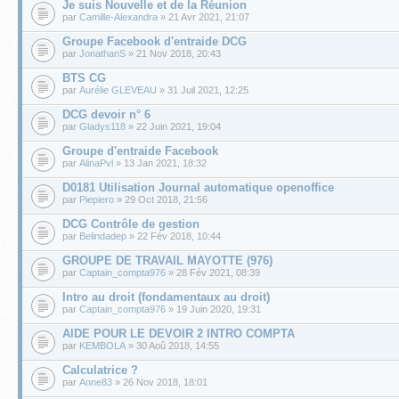
Je suis Nouvelle et de la Réunion
par
Camille-Alexandra
» 21 Avr 2021, 21:07
Groupe Facebook d'entraide DCG
par
JonathanS
» 21 Nov 2018, 20:43
BTS CG
par
Aurélie GLEVEAU
» 31 Juil 2021, 12:25
DCG devoir n° 6
par
Gladys118
» 22 Juin 2021, 19:04
Groupe d'entraide Facebook
par
AlinaPvl
» 13 Jan 2021, 18:32
D0181 Utilisation Journal automatique openoffice
par
Piepiero
» 29 Oct 2018, 21:56
DCG Contrôle de gestion
par
Belindadep
» 22 Fév 2018, 10:44
GROUPE DE TRAVAIL MAYOTTE (976)
par
Captain_compta976
» 28 Fév 2021, 08:39
Intro au droit (fondamentaux au droit)
par
Captain_compta976
» 19 Juin 2020, 19:31
AIDE POUR LE DEVOIR 2 INTRO COMPTA
par
KEMBOLA
» 30 Aoû 2018, 14:55
Calculatrice ?
par
Anne83
» 26 Nov 2018, 18:01