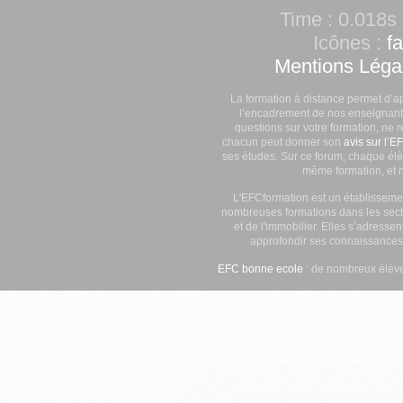
Time : 0.018s 
Icônes :
f
Mentions Léga
La formation à distance permet d’a
l’encadrement de nos enseignants
questions sur votre formation, ne 
chacun peut donner son
avis sur l’E
ses études. Sur ce forum, chaque élè
même formation, et n
L'EFCformation est un établisseme
nombreuses formations dans les secte
et de l'immobilier. Elles s’adresse
approfondir ses connaissances
EFC bonne ecole
: de nombreux élève