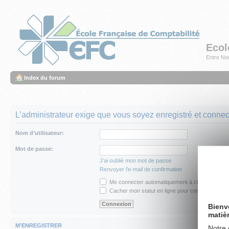
Ecol
Entre Nou
Index du forum
L’administrateur exige que vous soyez enregistré et connect
Nom d’utilisateur:
Mot de passe:
J’ai oublié mon mot de passe
Renvoyer l’e-mail de confirmation
Me connecter automatiquement à chaque visite
Cacher mon statut en ligne pour cette session
Bienv
matiè
M’ENREGISTRER
Notre 