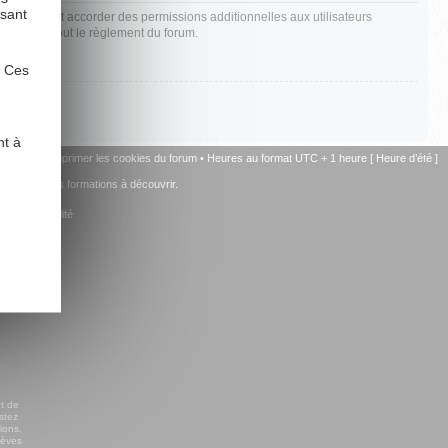
ysant
t également accorder des permissions additionnelles aux utilisateurs
 bien lire tout le règlement du forum.
. Ces
nt à
u forum
•
Supprimer les cookies du forum
• Heures au format UTC + 1 heure [ Heure d’été ]
+ de 15 autres formations à découvrir.
la comptabilité
t de
stez
ions,
lèves