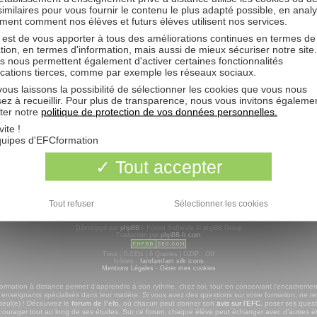
 similaires pour vous fournir le contenu le plus adapté possible, en anal
ue quelques secondes et augmente vos possibilités. L’administrateur du forum peu
ent comment nos élèves et futurs élèves utilisent nos services.
 de nos conditions d’utilisation et de notre politique de vie privée. Assurez-vous de
 est de vous apporter à tous des améliorations continues en termes de
tion, en termes d'information, mais aussi de mieux sécuriser notre site
s nous permettent également d'activer certaines fonctionnalités
ications tierces, comme par exemple les réseaux sociaux.
ous laissons la possibilité de sélectionner les cookies que vous nous
sez à recueillir. Pour plus de transparence, nous vous invitons égaleme
ter notre
politique de protection de vos données personnelles.
L’équipe d
vite !
omptable
,
Gestionnaire de Paie
ou préparer le
DCG, Diplôme de Comptabilité et de Gestion
. 
quipes d'EFCformation
roupe :
EFC Formation
|
Comptabilité
|
Gestion
|
DCG
|
Secrétariat
|
Comptamag, actualité de 
Tout accepter
Tout refuser
Sélectionner les cookies
Développé par
phpBB
® Forum Software © phpBB Group
Traduction par
phpBB-fr.com
Time : 0.035s | 6 Queries | GZIP : Off
Icônes :
famfamfam silk icons
Mentions Légales
-
Gérer mes cookies
formation à distance permet d’apprendre à son rythme, chez soi, tout en conservant l’encadremen
 enseignants spécialisés dans leur matière. Si vous avez des questions sur votre formation, ne re
seul(e) ! Découvrez le
forum de l’efc
, où chacun peut donner son
avis sur l’EFC
, poser ses quest
courager tout au long de ses études. Sur ce forum, chaque élève peut échanger avec d’autres é