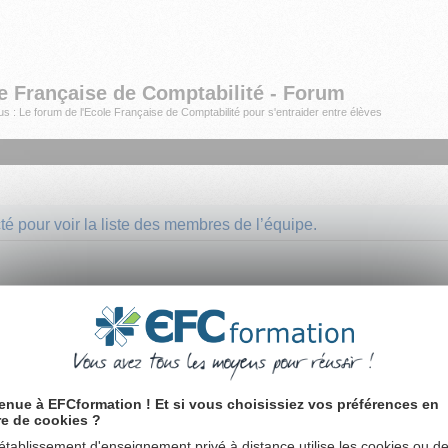
e Française de Comptabilité - Forum
s : Le forum de l'Ecole Française de Comptabilité pour s'entraider entre élèves
é pour voir la liste des membres de l’équipe.
enue à EFCformation ! Et si vous choisissiez vos préférences en
re de cookies ?
établissement d'enseignement privé à distance utilise les cookies ou d