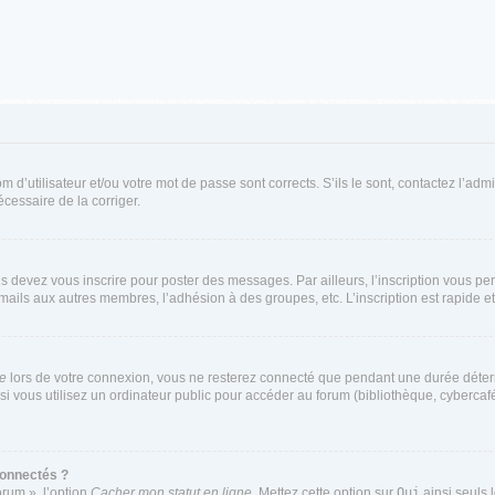
d’utilisateur et/ou votre mot de passe sont corrects. S’ils le sont, contactez l’admi
écessaire de la corriger.
s devez vous inscrire pour poster des messages. Par ailleurs, l’inscription vous p
mails aux autres membres, l’adhésion à des groupes, etc. L’inscription est rapide e
te
lors de votre connexion, vous ne resterez connecté que pendant une durée déterm
vous utilisez un ordinateur public pour accéder au forum (bibliothèque, cybercafé, u
connectés ?
orum », l’option
Cacher mon statut en ligne
. Mettez cette option sur
Oui
ainsi seuls 