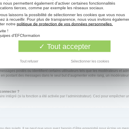
s nous permettent également d'activer certaines fonctionnalités
ications tierces, comme par exemple les réseaux sociaux.
ous laissons la possibilité de sélectionner les cookies que vous nous
ngue ou bien que personne n’a encore traduit phpBB3 dans votre langue. Essayez de d
sez à recueillir. Pour plus de transparence, nous vous invitons égaleme
us d’informations sur le site du groupe phpBB (voir le lien en bas de page).
ter notre
politique de protection de vos données personnelles.
vite !
quipes d'EFCformation
ation des messages. La première est associée à votre rang, généralement des étoile
Tout accepter
éralement unique et personnelle à chaque utilisateur. C’est à l’administrateur d’ac
inistrateur. Vous pouvez le contacter pour lui demander ses raisons.
Tout refuser
Sélectionner les cookies
essages postés ou identifient certains utilisateurs tels que les modérateurs et admi
ums en postant des messages dans le seul but d’augmenter votre rang, un modérateu
 connecter ?
ire intégré (si la fonction a été activée par l’administrateur). Ceci pour empêcher un
 des sujets. Il se peut que vous ayez besoin d’être enregistré pour écrire un mes