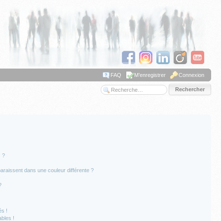
FAQ
M’enregistrer
Connexion
Recherche avancée
 ?
paraissent dans une couleur différente ?
?
s !
bles !