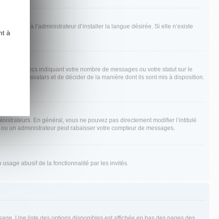
emander à l’administrateur d’installer la langue désirée. Si elle n’existe
nt à
s ou des blocs indiquant votre nombre de messages ou votre statut sur le
tiver les avatars et de décider de la manière dont ils sont mis à disposition.
nistrateurs. En général, vous ne pouvez pas directement modifier l’intitulé
r ou un administrateur peut rabaisser votre compteur de messages.
 usage abusif de la fonctionnalité par les invités.
sage. Une liste des options disponibles est affichée en bas des pages des