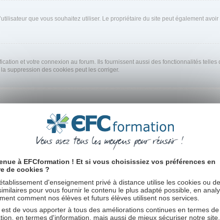
m d’utilisateur que vous souhaitez utiliser. Le propriétaire du site peut également av
ation et votre connexion au forum. Ils fournissent aussi des fonctionnalités telles 
la suppression des cookies peut les corriger.
 données. Pour les modifier, visitez le lien
Panneau de l’utilisateur
(généralement a
enue à EFCformation ! Et si vous choisissiez vos préférences en
elui dans lequel vous êtes. Dans ce cas, vous devez modifier vos préférences pour le
re de cookies ?
a plupart des paramètres n’est accessible qu’aux utilisateurs enregistrés. Donc si v
établissement d'enseignement privé à distance utilise les cookies ou d
 similaires pour vous fournir le contenu le plus adapté possible, en anal
ent comment nos élèves et futurs élèves utilisent nos services.
 est de vous apporter à tous des améliorations continues en termes de
 d’été, il se peut que le serveur ne soit pas à l’heure. Signalez ce problème à l’adm
tion, en termes d'information, mais aussi de mieux sécuriser notre site