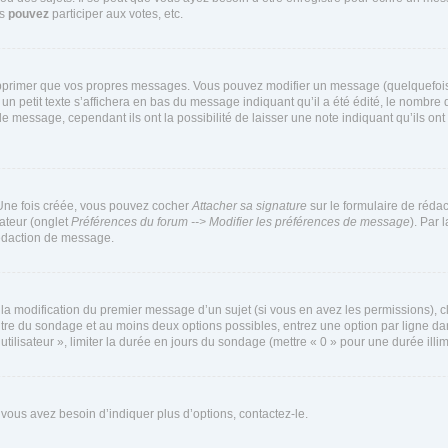
us
pouvez
participer aux votes, etc.
pprimer que vos propres messages. Vous pouvez modifier un message (quelquefois d
it texte s’affichera en bas du message indiquant qu’il a été édité, le nombre de fo
message, cependant ils ont la possibilité de laisser une note indiquant qu’ils ont m
 Une fois créée, vous pouvez cocher
Attacher sa signature
sur le formulaire de réda
ateur (onglet
Préférences du forum --> Modifier les préférences de message
). Par 
rédaction de message.
u la modification du premier message d’un sujet (si vous en avez les permissions), c
titre du sondage et au moins deux options possibles, entrez une option par ligne
utilisateur », limiter la durée en jours du sondage (mettre « 0 » pour une durée illimi
vous avez besoin d’indiquer plus d’options, contactez-le.