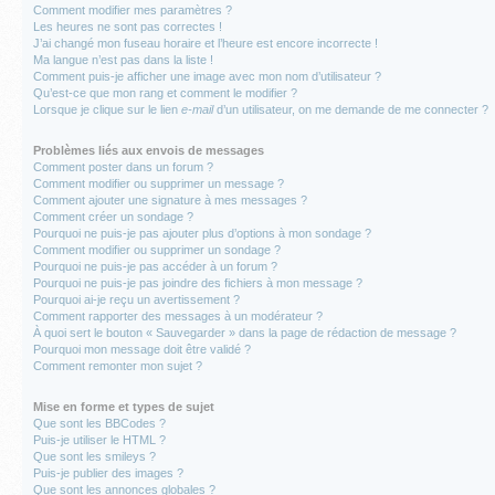
Comment modifier mes paramètres ?
Les heures ne sont pas correctes !
J’ai changé mon fuseau horaire et l’heure est encore incorrecte !
Ma langue n’est pas dans la liste !
Comment puis-je afficher une image avec mon nom d’utilisateur ?
Qu’est-ce que mon rang et comment le modifier ?
Lorsque je clique sur le lien
e-mail
d’un utilisateur, on me demande de me connecter ?
Problèmes liés aux envois de messages
Comment poster dans un forum ?
Comment modifier ou supprimer un message ?
Comment ajouter une signature à mes messages ?
Comment créer un sondage ?
Pourquoi ne puis-je pas ajouter plus d’options à mon sondage ?
Comment modifier ou supprimer un sondage ?
Pourquoi ne puis-je pas accéder à un forum ?
Pourquoi ne puis-je pas joindre des fichiers à mon message ?
Pourquoi ai-je reçu un avertissement ?
Comment rapporter des messages à un modérateur ?
À quoi sert le bouton « Sauvegarder » dans la page de rédaction de message ?
Pourquoi mon message doit être validé ?
Comment remonter mon sujet ?
Mise en forme et types de sujet
Que sont les BBCodes ?
Puis-je utiliser le HTML ?
Que sont les smileys ?
Puis-je publier des images ?
Que sont les annonces globales ?