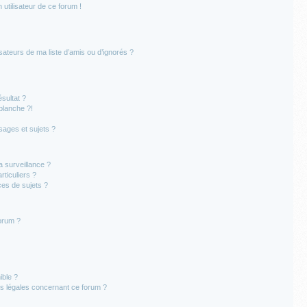
 utilisateur de ce forum !
sateurs de ma liste d’amis ou d’ignorés ?
sultat ?
blanche ?!
ages et sujets ?
la surveillance ?
ticuliers ?
es de sujets ?
forum ?
ible ?
ns légales concernant ce forum ?