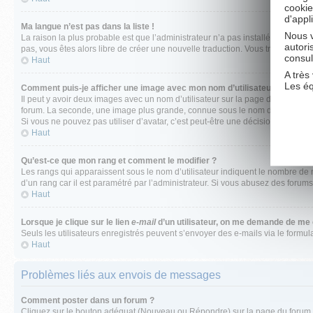
cookie
d'appl
Ma langue n’est pas dans la liste !
Nous v
La raison la plus probable est que l’administrateur n’a pas installé votre la
autori
pas, vous êtes alors libre de créer une nouvelle traduction. Vous trouverez pl
consul
Haut
A très 
Les é
Comment puis-je afficher une image avec mon nom d’utilisateur ?
Il peut y avoir deux images avec un nom d’utilisateur sur la page de consult
forum. La seconde, une image plus grande, connue sous le nom d’avatar est gén
Si vous ne pouvez pas utiliser d’avatar, c’est peut-être une décision de l’adm
Haut
Qu’est-ce que mon rang et comment le modifier ?
Les rangs qui apparaissent sous le nom d’utilisateur indiquent le nombre de m
d’un rang car il est paramétré par l’administrateur. Si vous abusez des for
Haut
Lorsque je clique sur le lien
e-mail
d’un utilisateur, on me demande de me
Seuls les utilisateurs enregistrés peuvent s’envoyer des e-mails via le formula
Haut
Problèmes liés aux envois de messages
Comment poster dans un forum ?
Cliquez sur le bouton adéquat (Nouveau ou Répondre) sur la page du forum ou