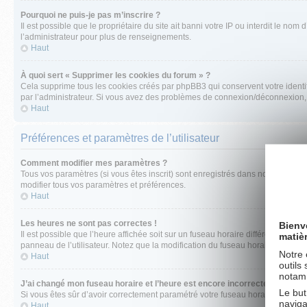
Pourquoi ne puis-je pas m’inscrire ?
Il est possible que le propriétaire du site ait banni votre IP ou interdit le no
l’administrateur pour plus de renseignements.
Haut
À quoi sert « Supprimer les cookies du forum » ?
Cela supprime tous les cookies créés par phpBB3 qui conservent votre identific
par l’administrateur. Si vous avez des problèmes de connexion/déconnexion, 
Haut
Préférences et paramètres de l’utilisateur
Comment modifier mes paramètres ?
Tous vos paramètres (si vous êtes inscrit) sont enregistrés dans notre base de
modifier tous vos paramètres et préférences.
Haut
Les heures ne sont pas correctes !
Bienv
Il est possible que l’heure affichée soit sur un fuseau horaire différent de c
matiè
panneau de l’utilisateur. Notez que la modification du fuseau horaire, comme l
Notre 
Haut
outils
notamm
J’ai changé mon fuseau horaire et l’heure est encore incorrecte !
Le but
Si vous êtes sûr d’avoir correctement paramétré votre fuseau horaire et l’heure
naviga
Haut