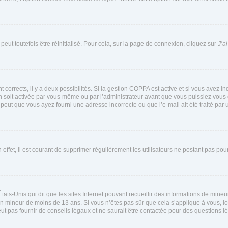
eut toutefois être réinitialisé. Pour cela, sur la page de connexion, cliquez sur
J’a
nt corrects, il y a deux possibilités. Si la gestion COPPA est active et si vous avez i
n soit activée par vous-même ou par l’administrateur avant que vous puissiez vous c
 peut que vous ayez fourni une adresse incorrecte ou que l’e-mail ait été traité par u
 effet, il est courant de supprimer régulièrement les utilisateurs ne postant pas pou
tats-Unis qui dit que les sites Internet pouvant recueillir des informations de mi
r un mineur de moins de 13 ans. Si vous n’êtes pas sûr que cela s’applique à vous, l
 pas fournir de conseils légaux et ne saurait être contactée pour des questions lég