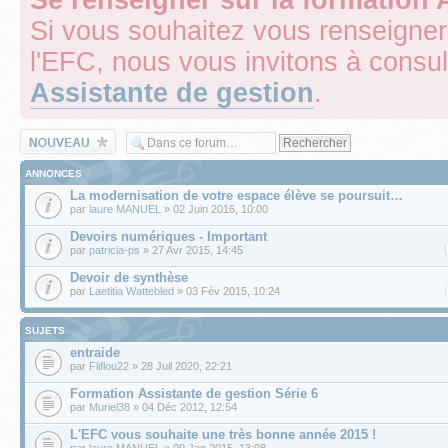
Si vous souhaitez vous renseigner
l'EFC, nous vous invitons à consul
Assistante de gestion
.
Écrire un nouveau
sujet
ANNONCES
La modernisation de votre espace élève se poursuit…
par
laure MANUEL
» 02 Juin 2016, 10:00
Devoirs numériques - Important
par
patricia-ps
» 27 Avr 2015, 14:45
Devoir de synthèse
par
Laetitia Wattebled
» 03 Fév 2015, 10:24
SUJETS
entraide
par
Fliflou22
» 28 Juil 2020, 22:21
Formation Assistante de gestion Série 6
par
Muriel38
» 04 Déc 2012, 12:54
L'EFC vous souhaite une très bonne année 2015 !
par
laure MANUEL
» 09 Jan 2015, 13:08