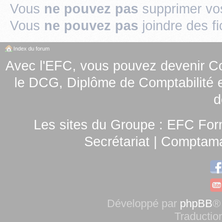
Vous
ne pouvez pas
supprimer v
Vous
ne pouvez pas
joindre des fi
Index du forum
Avec l'EFC, vous pouvez
devenir C
le
DCG, Diplôme de Comptabilité e
d
Les sites du Groupe :
EFC For
Secrétariat
|
Comptamag
Développé par
phpBB
®
Traductio