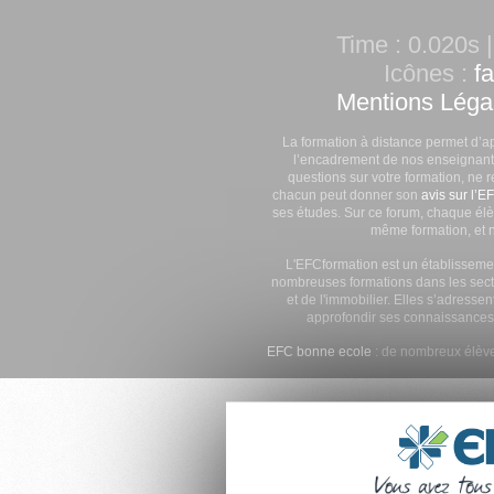
Time : 0.020s |
Icônes :
f
Mentions Léga
La formation à distance permet d’a
l’encadrement de nos enseignants
questions sur votre formation, ne 
chacun peut donner son
avis sur l’E
ses études. Sur ce forum, chaque élè
même formation, et n
L'EFCformation est un établisseme
nombreuses formations dans les secte
et de l'immobilier. Elles s’adresse
approfondir ses connaissances
EFC bonne ecole
: de nombreux élève