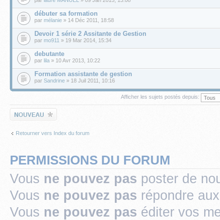
débuter sa formation
par
mélanie
» 14 Déc 2011, 18:58
Devoir 1 série 2 Assitante de Gestion
par
mo911
» 19 Mar 2014, 15:34
debutante
par
lila
» 10 Avr 2013, 10:22
Formation assistante de gestion
par
Sandrine
» 18 Juil 2011, 10:16
Afficher les sujets postés depuis:
Écrire un nouveau
sujet
Retourner vers Index du forum
PERMISSIONS DU FORUM
Vous
ne pouvez pas
poster de no
Vous
ne pouvez pas
répondre aux
Vous
ne pouvez pas
éditer vos m