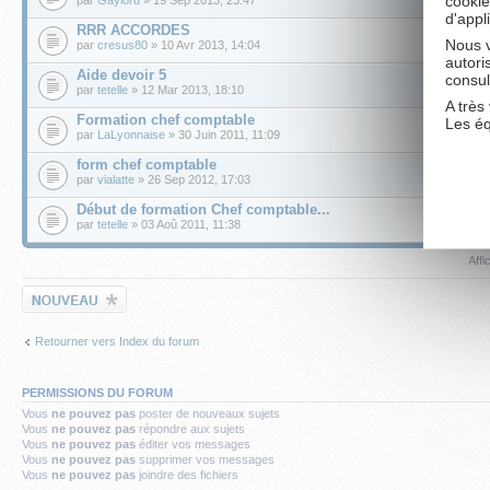
cookie
d'appl
RRR ACCORDES
Nous v
par
cresus80
» 10 Avr 2013, 14:04
autori
Aide devoir 5
consul
par
tetelle
» 12 Mar 2013, 18:10
A très 
Formation chef comptable
Les é
par
LaLyonnaise
» 30 Juin 2011, 11:09
form chef comptable
par
vialatte
» 26 Sep 2012, 17:03
Début de formation Chef comptable...
par
tetelle
» 03 Aoû 2011, 11:38
Affi
Écrire un nouveau
sujet
Retourner vers Index du forum
PERMISSIONS DU FORUM
Vous
ne pouvez pas
poster de nouveaux sujets
Vous
ne pouvez pas
répondre aux sujets
Vous
ne pouvez pas
éditer vos messages
Vous
ne pouvez pas
supprimer vos messages
Vous
ne pouvez pas
joindre des fichiers