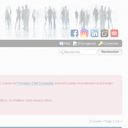
FAQ
M’enregistrer
Connexion
Recherche avancée
C suivant la
Formation Chef Comptable
puissent s'aider mutuellement et échanger
lève, ou d'utiliser votre espace élève.
12 sujets • Page
1
sur
1