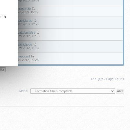
20 Sep 2013, 15:59
par
cresus80
10 Avr 2013, 15:12
nt à
par
patricia-ps
0
18 Mar 2013, 12:22
par
LaLyonnaise
0
15 Nov 2012, 12:18
par
patricia-ps
06 Nov 2012, 11:34
par
napcourt
0
22 Mai 2012, 09:26
12 sujets • Page
1
sur
1
Aller à: