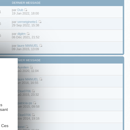
DERNIER MESSAGE
par
Dub
1
19 Jan 2022, 18:00
par
vernetginette1
6
29 Sep 2022, 15:38
par
digitm
5
06 Déc 2021, 21:52
par
laure MANUEL
2
09 Jan 2015, 13:09
DERNIER MESSAGE
par
Aurelien
0
02 Aoû 2020, 11:04
par
laure MANUEL
21 Avr 2016, 16:55
par
Cloe0706
23 Aoû 2015, 23:32
par
patricia-ps
es
18 Juin 2015, 09:58
ysant
par
Cloe0706
28 Nov 2014, 19:16
. Ces
par
lionel