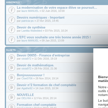
ANNONCES
La modernisation de votre espace élève se poursuit…
par
laure MANUEL
» 02 Juin 2016, 10:00
Devoirs numériques - Important
par
patricia-ps
» 27 Avr 2015, 14:45
Devoir de synthèse
par
Laetitia Wattebled
» 03 Fév 2015, 10:24
L'EFC vous souhaite une très bonne année 2015 !
par
laure MANUEL
» 09 Jan 2015, 13:09
SUJETS
Devoir D0055 - Finance d'entreprise
par
sista972
» 11 Déc 2016, 19:19
Devoir de mathématique.
par
sista972
» 28 Fév 2016, 21:36
Bonjouuuuuuuur !
Bienv
par
Cloe0706
» 28 Nov 2014, 19:14
matiè
Devoir n°2 formation de chef comptable
Notre 
par
Agathe92
» 14 Juin 2015, 10:34
outils
notamm
NOUVELLE
par
DELHIA
» 12 Fév 2014, 20:14
Le but
naviga
Formation chef comptable
par
Gaylord
» 19 Sep 2013, 23:47