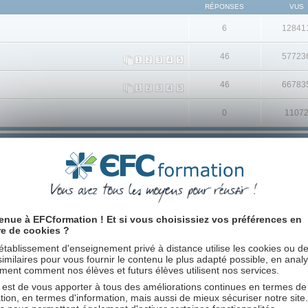
RÉPONSES
VUS
6
12841
46
57723
1
2
3
4
5
46
66783
1
2
3
4
5
0
1107
RÉPONSES
VUS
7
9347
2
5617
enue à EFCformation ! Et si vous choisissiez vos préférences en
2
4470
re de cookies ?
établissement d'enseignement privé à distance utilise les cookies ou d
1
7973
 similaires pour vous fournir le contenu le plus adapté possible, en anal
ent comment nos élèves et futurs élèves utilisent nos services.
6
7477
 est de vous apporter à tous des améliorations continues en termes de
tion, en termes d'information, mais aussi de mieux sécuriser notre site
1
7629