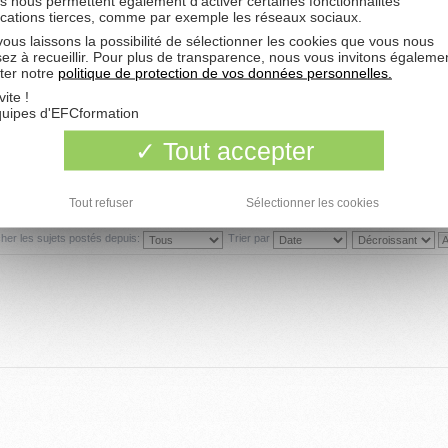
s nous permettent également d'activer certaines fonctionnalités
ications tierces, comme par exemple les réseaux sociaux.
1
4962
ous laissons la possibilité de sélectionner les cookies que vous nous
sez à recueillir. Pour plus de transparence, nous vous invitons égaleme
ter notre
politique de protection de vos données personnelles.
1
1393
vite !
quipes d'EFCformation
9
1025
Tout accepter
3
7851
7
1079
Tout refuser
Sélectionner les cookies
cher les sujets postés depuis:
Trier par