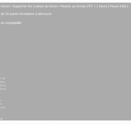
u forum
•
Supprimer les cookies du forum
• Heures au format UTC + 1 heure [ Heure d’été ]
+ de 15 autres formations à découvrir.
la comptabilité
t de
stez
ions,
lèves
s
es
core
ce
.