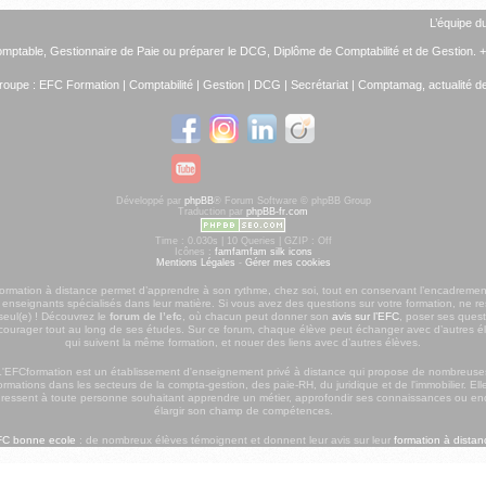
L’équipe d
omptable
,
Gestionnaire de Paie
ou préparer le
DCG, Diplôme de Comptabilité et de Gestion
. 
roupe :
EFC Formation
|
Comptabilité
|
Gestion
|
DCG
|
Secrétariat
|
Comptamag, actualité de 
Développé par
phpBB
® Forum Software © phpBB Group
Traduction par
phpBB-fr.com
Time : 0.030s | 10 Queries | GZIP : Off
Icônes :
famfamfam silk icons
Mentions Légales
-
Gérer mes cookies
formation à distance permet d’apprendre à son rythme, chez soi, tout en conservant l’encadremen
 enseignants spécialisés dans leur matière. Si vous avez des questions sur votre formation, ne re
seul(e) ! Découvrez le
forum de l’efc
, où chacun peut donner son
avis sur l’EFC
, poser ses quest
courager tout au long de ses études. Sur ce forum, chaque élève peut échanger avec d’autres é
qui suivent la même formation, et nouer des liens avec d’autres élèves.
L'EFCformation est un établissement d'enseignement privé à distance qui propose de nombreuse
ormations dans les secteurs de la compta-gestion, des paie-RH, du juridique et de l'immobilier. Ell
dressent à toute personne souhaitant apprendre un métier, approfondir ses connaissances ou en
élargir son champ de compétences.
C bonne ecole
: de nombreux élèves témoignent et donnent leur avis sur leur
formation à distan