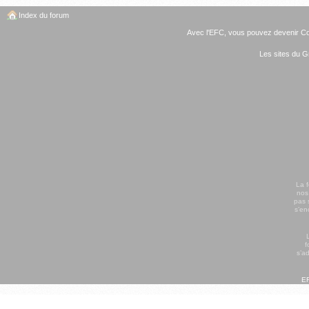
Index du forum
Avec l'EFC, vous pouvez
devenir C
Les sites du G
La 
nos
pas 
s’en
f
s’a
EF