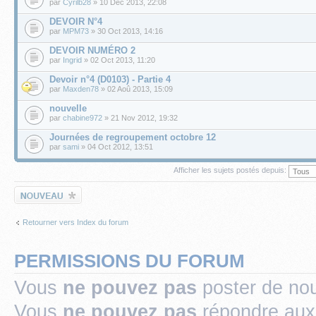
par
Cyrilb28
» 10 Déc 2013, 22:08
DEVOIR N°4
par
MPM73
» 30 Oct 2013, 14:16
DEVOIR NUMÉRO 2
par
Ingrid
» 02 Oct 2013, 11:20
Devoir n°4 (D0103) - Partie 4
par
Maxden78
» 02 Aoû 2013, 15:09
nouvelle
par
chabine972
» 21 Nov 2012, 19:32
Journées de regroupement octobre 12
par
sami
» 04 Oct 2012, 13:51
Afficher les sujets postés depuis:
Écrire un nouveau
sujet
Retourner vers Index du forum
PERMISSIONS DU FORUM
Vous
ne pouvez pas
poster de no
Vous
ne pouvez pas
répondre aux