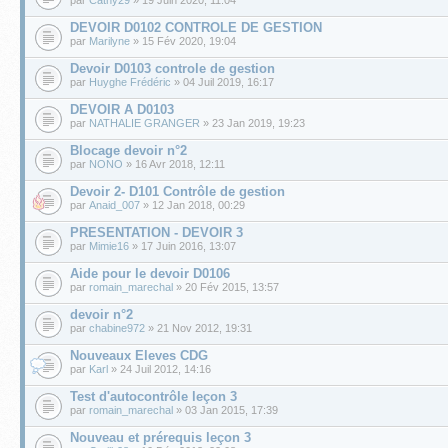
DEVOIR D0102 CONTROLE DE GESTION
par
Marilyne
» 15 Fév 2020, 19:04
Devoir D0103 controle de gestion
par
Huyghe Frédéric
» 04 Juil 2019, 16:17
DEVOIR A D0103
par
NATHALIE GRANGER
» 23 Jan 2019, 19:23
Blocage devoir n°2
par
NONO
» 16 Avr 2018, 12:11
Devoir 2- D101 Contrôle de gestion
par
Anaid_007
» 12 Jan 2018, 00:29
PRESENTATION - DEVOIR 3
par
Mimie16
» 17 Juin 2016, 13:07
Aide pour le devoir D0106
par
romain_marechal
» 20 Fév 2015, 13:57
devoir n°2
par
chabine972
» 21 Nov 2012, 19:31
Nouveaux Eleves CDG
par
Karl
» 24 Juil 2012, 14:16
Test d'autocontrôle leçon 3
par
romain_marechal
» 03 Jan 2015, 17:39
Nouveau et prérequis leçon 3