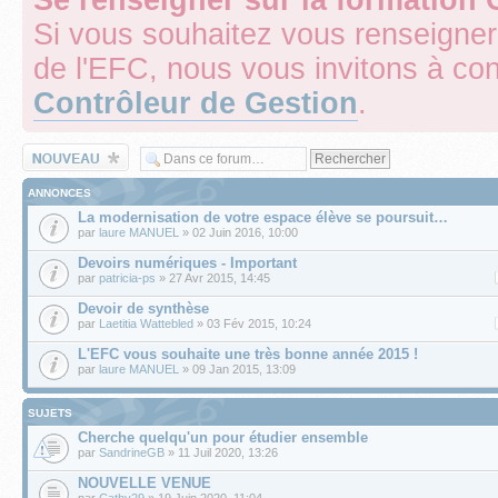
Si vous souhaitez vous renseigner
de l'EFC, nous vous invitons à con
Contrôleur de Gestion
.
Écrire un nouveau
sujet
ANNONCES
La modernisation de votre espace élève se poursuit…
par
laure MANUEL
» 02 Juin 2016, 10:00
Devoirs numériques - Important
par
patricia-ps
» 27 Avr 2015, 14:45
Devoir de synthèse
par
Laetitia Wattebled
» 03 Fév 2015, 10:24
L'EFC vous souhaite une très bonne année 2015 !
par
laure MANUEL
» 09 Jan 2015, 13:09
SUJETS
Cherche quelqu'un pour étudier ensemble
par
SandrineGB
» 11 Juil 2020, 13:26
NOUVELLE VENUE
par
Cathy29
» 19 Juin 2020, 11:04