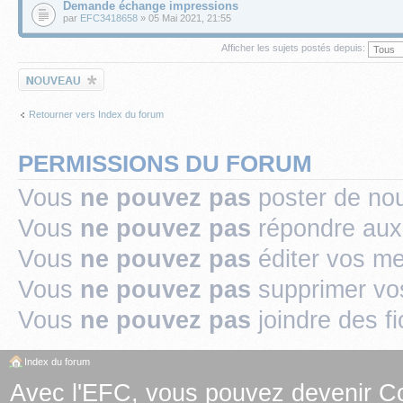
Demande échange impressions
par
EFC3418658
» 05 Mai 2021, 21:55
Afficher les sujets postés depuis:
Écrire un nouveau
sujet
Retourner vers Index du forum
PERMISSIONS DU FORUM
Vous
ne pouvez pas
poster de no
Vous
ne pouvez pas
répondre aux
Vous
ne pouvez pas
éditer vos m
Vous
ne pouvez pas
supprimer v
Vous
ne pouvez pas
joindre des fi
Index du forum
Avec l'EFC, vous pouvez
devenir C