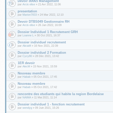
Devoir d0065 Management
par
Arcis elise
» 21 Avr 2022, 11:06
presentation
par
Marion7833
» 24 Mar 2022, 12:10
Devoir DTBS049 Gestionnaire RH
par
Arcis elise
» 26 Jan 2022, 16:09
Dossier Individuel 1 Recrutement GRH
par
Loanne L
» 30 Oct 2021, 16:37
Dossier individuel recrutement
par
AliciaM
» 16 Nov 2021, 22:39
Dossier individuel 2 Formation
par
Cycy80
» 28 Déc 2021, 13:42
1ER devoir
par
AlecM
» 15 Nov 2021, 15:59
Nouveau membre
par
Habab
» 05 Oct 2021, 17:45
Nouveau membre
par
Habab
» 05 Oct 2021, 17:42
rencontre des etudiants qui habite la region Bordelaise
par
NAIMA
» 11 Mai 2021, 11:14
Dossier individuel 1 - fonction recrutement
par
wendyg
» 09 Juin 2021, 15:26