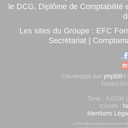
le
DCG, Diplôme de Comptabilité e
d
Les sites du Groupe :
EFC For
Secrétariat
|
Comptamag
Développé par
phpBB
®
Traductio
Time : 0.033s |
Icônes :
f
Mentions Léga
La formation à distance permet d’a