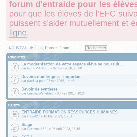
forum d'entraide pour les élèv
pour que les élèves de l'EFC suiv
puissent s'aider mutuellement et 
ligne
.
Écrire un nouveau
sujet
ANNONCES
La modernisation de votre espace élève se poursuit…
par
laure MANUEL
» 02 Juin 2016, 10:00
Devoirs numériques - Important
par
patricia-ps
» 27 Avr 2015, 14:45
Devoir de synthèse
par
Laetitia Wattebled
» 03 Fév 2015, 10:24
SUJETS
ENTRAIDE FORMATION RESSOURCES HUMAINES
par
Hayat27
» 16 Mar 2023, 15:51
Stage
par
Pprevost1621
» 08 Aoû 2023, 15:15