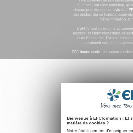
l’encadrement de nos enseignants
questions sur votre formation, ne 
chacun peut donner son
avis sur l’E
ses études. Sur ce forum, chaque élè
même formation, et n
L'EFCformation est un établisseme
nombreuses formations dans les secte
et de l'immobilier. Elles s’adresse
approfondir ses connaissances
EFC bonne ecole
: de nombreux élève
Bienvenue à EFCformation ! Et s
matière de cookies ?
Notre établissement d'enseignement