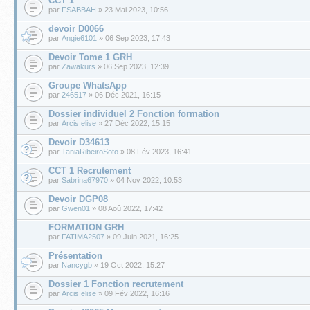
CCT 1
par
FSABBAH
» 23 Mai 2023, 10:56
devoir D0066
par
Angie6101
» 06 Sep 2023, 17:43
Devoir Tome 1 GRH
par
Zawakurs
» 06 Sep 2023, 12:39
Groupe WhatsApp
par
246517
» 06 Déc 2021, 16:15
Dossier individuel 2 Fonction formation
par
Arcis elise
» 27 Déc 2022, 15:15
Devoir D34613
par
TaniaRibeiroSoto
» 08 Fév 2023, 16:41
CCT 1 Recrutement
par
Sabrina67970
» 04 Nov 2022, 10:53
Devoir DGP08
par
Gwen01
» 08 Aoû 2022, 17:42
FORMATION GRH
par
FATIMA2507
» 09 Juin 2021, 16:25
Présentation
par
Nancygb
» 19 Oct 2022, 15:27
Dossier 1 Fonction recrutement
par
Arcis elise
» 09 Fév 2022, 16:16