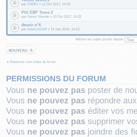
par
208857
» 12 Oct 2017, 14:35
PGI EBP Tome 2
par
Fanny Visentin
» 10 Oct 2017, 19:32
devoir n°4
par
Aubery61100
» 13 Juin 2016, 14:23
Afficher les sujets postés depuis:
Écrire un nouveau
sujet
Retourner vers Index du forum
PERMISSIONS DU FORUM
Vous
ne pouvez pas
poster de no
Vous
ne pouvez pas
répondre aux
Vous
ne pouvez pas
éditer vos m
Vous
ne pouvez pas
supprimer v
Vous
ne pouvez pas
joindre des fi