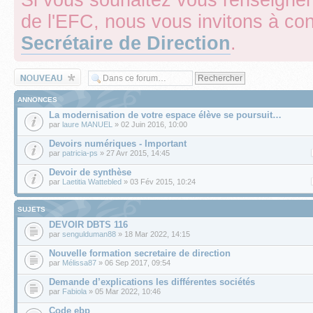
de l'EFC, nous vous invitons à con
Secrétaire de Direction
.
Écrire un nouveau
sujet
ANNONCES
La modernisation de votre espace élève se poursuit…
par
laure MANUEL
» 02 Juin 2016, 10:00
Devoirs numériques - Important
par
patricia-ps
» 27 Avr 2015, 14:45
Devoir de synthèse
par
Laetitia Wattebled
» 03 Fév 2015, 10:24
SUJETS
DEVOIR DBTS 116
par
sengulduman88
» 18 Mar 2022, 14:15
Nouvelle formation secretaire de direction
par
Mélissa87
» 06 Sep 2017, 09:54
Demande d’explications les différentes sociétés
par
Fabiola
» 05 Mar 2022, 10:46
Code ebp