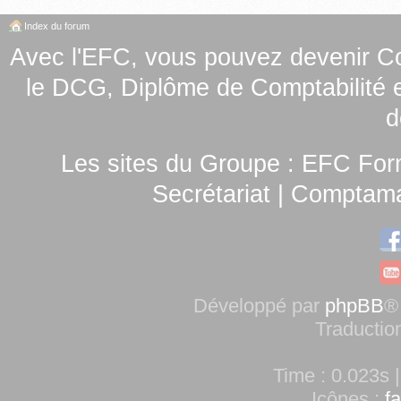
Index du forum
Avec l'EFC, vous pouvez
devenir C
le
DCG, Diplôme de Comptabilité e
d
Les sites du Groupe :
EFC For
Secrétariat
|
Comptamag
Développé par
phpBB
®
Traductio
Time : 0.023s |
Icônes :
f