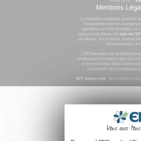
Mentions Léga
La formation à distance permet d’a
l’encadrement de nos enseignants
questions sur votre formation, ne 
chacun peut donner son
avis sur l’E
ses études. Sur ce forum, chaque élè
même formation, et n
L'EFCformation est un établisseme
nombreuses formations dans les secte
et de l'immobilier. Elles s’adresse
approfondir ses connaissances
EFC bonne ecole
: de nombreux élève