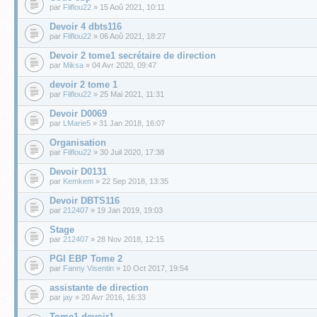
par
Fliflou22
» 15 Aoû 2021, 10:11
Devoir 4 dbts116
par
Fliflou22
» 06 Aoû 2021, 18:27
Devoir 2 tome1 secrétaire de direction
par
Miksa
» 04 Avr 2020, 09:47
devoir 2 tome 1
par
Fliflou22
» 25 Mai 2021, 11:31
Devoir D0069
par
LMarie5
» 31 Jan 2018, 16:07
Organisation
par
Fliflou22
» 30 Juil 2020, 17:38
Devoir D0131
par
Kemkem
» 22 Sep 2018, 13:35
Devoir DBTS116
par
212407
» 19 Jan 2019, 19:03
Stage
par
212407
» 28 Nov 2018, 12:15
PGI EBP Tome 2
par
Fanny Visentin
» 10 Oct 2017, 19:54
assistante de direction
par
jay
» 20 Avr 2016, 16:33
Tome1 devoir1