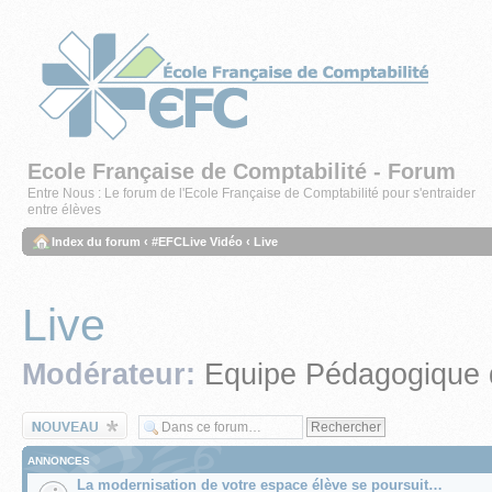
Ecole Française de Comptabilité - Forum
Entre Nous : Le forum de l'Ecole Française de Comptabilité pour s'entraider
entre élèves
Index du forum
‹
#EFCLive Vidéo
‹
Live
Live
Modérateur:
Equipe Pédagogique 
Écrire un nouveau
sujet
ANNONCES
La modernisation de votre espace élève se poursuit…