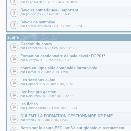
par
laure MANUEL
» 02 Juin 2016, 10:00
Devoirs numériques - Important
par
patricia-ps
» 27 Avr 2015, 14:45
Devoir de synthèse
par
Laetitia Wattebled
» 03 Fév 2015, 10:24
SUJETS
Gestion du cours
par
Feather2026
» 22 Sep 2022, 12:52
Formation gestionnaire de paie devoir DGP013
par
audrey87
» 15 Déc 2020, 17:37
cours en ligne aide comptable introuvable
par
EmmaC
» 25 Mar 2019, 17:04
Les sessions e-live
par
Raphaël-93
» 22 Juin 2018, 10:57
live bac pro gestion
par
Natsume60
» 18 Oct 2016, 22:32
les fiches
par
Hadded Sarra
» 03 Mar 2016, 15:33
QUI FAIT LA FORMATION GESTIONNAIRE DE PAIE
par
steph39
» 12 Juil 2016, 13:36
Notes sur le cours EFC live Valeur globale et recrutement