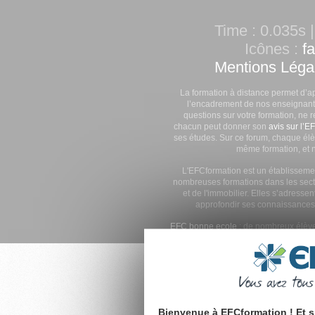
Time : 0.035s |
Icônes :
f
Mentions Léga
La formation à distance permet d’a
l’encadrement de nos enseignants
questions sur votre formation, ne 
chacun peut donner son
avis sur l’E
ses études. Sur ce forum, chaque élè
même formation, et n
L'EFCformation est un établisseme
nombreuses formations dans les secte
et de l'immobilier. Elles s’adresse
approfondir ses connaissances
EFC bonne ecole
: de nombreux élève
Bienvenue à EFCformation ! Et s