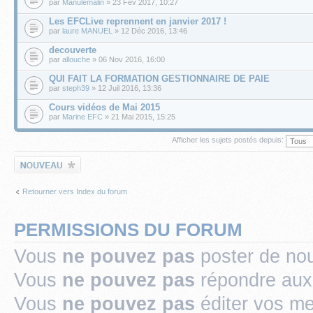
par
Manulemalin
» 23 Fév 2017, 10:27
Les EFCLive reprennent en janvier 2017 !
par
laure MANUEL
» 12 Déc 2016, 13:46
decouverte
par
allouche
» 06 Nov 2016, 16:00
QUI FAIT LA FORMATION GESTIONNAIRE DE PAIE
par
steph39
» 12 Juil 2016, 13:36
Cours vidéos de Mai 2015
par
Marine EFC
» 21 Mai 2015, 15:25
Afficher les sujets postés depuis:
Écrire un nouveau
sujet
Retourner vers Index du forum
PERMISSIONS DU FORUM
Vous
ne pouvez pas
poster de no
Vous
ne pouvez pas
répondre aux
Vous
ne pouvez pas
éditer vos m