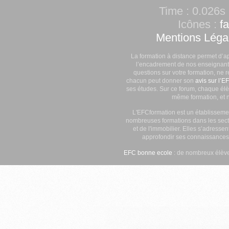
Time : 0.026s 
Icônes :
f
Mentions Léga
La formation à distance permet d’a
l’encadrement de nos enseignants
questions sur votre formation, ne 
chacun peut donner son
avis sur l’E
ses études. Sur ce forum, chaque élè
même formation, et n
L'EFCformation est un établisseme
nombreuses formations dans les secte
et de l'immobilier. Elles s’adresse
approfondir ses connaissances
EFC bonne ecole
: de nombreux élève