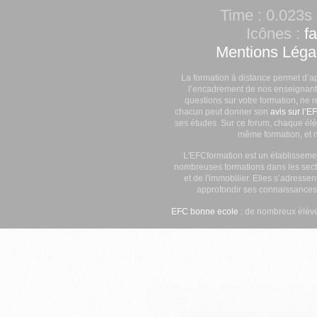
Time : 0.023s 
Icônes :
f
Mentions Léga
La formation à distance permet d’a
l’encadrement de nos enseignants
questions sur votre formation, ne 
chacun peut donner son
avis sur l’E
ses études. Sur ce forum, chaque élè
même formation, et n
L'EFCformation est un établisseme
nombreuses formations dans les secte
et de l'immobilier. Elles s’adresse
approfondir ses connaissances
EFC bonne ecole
: de nombreux élève