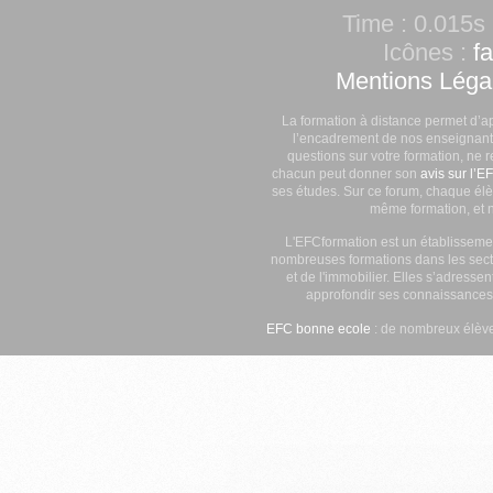
Time : 0.015s 
Icônes :
f
Mentions Léga
La formation à distance permet d’a
l’encadrement de nos enseignants
questions sur votre formation, ne 
chacun peut donner son
avis sur l’E
ses études. Sur ce forum, chaque élè
même formation, et n
L'EFCformation est un établisseme
nombreuses formations dans les secte
et de l'immobilier. Elles s’adresse
approfondir ses connaissances
EFC bonne ecole
: de nombreux élève