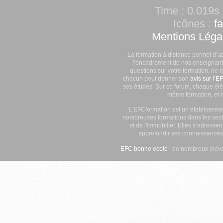
Time : 0.019s 
Icônes :
f
Mentions Léga
La formation à distance permet d’a
l’encadrement de nos enseignants
questions sur votre formation, ne 
chacun peut donner son
avis sur l’E
ses études. Sur ce forum, chaque élè
même formation, et n
L'EFCformation est un établisseme
nombreuses formations dans les secte
et de l'immobilier. Elles s’adresse
approfondir ses connaissances
EFC bonne ecole
: de nombreux élève