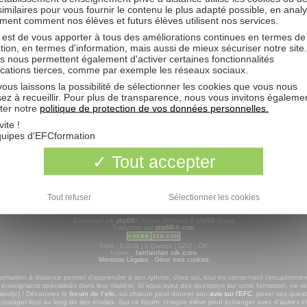
 similaires pour vous fournir le contenu le plus adapté possible, en anal
ue quelques secondes et augmente vos possibilités. L’administrateur du forum peu
ent comment nos élèves et futurs élèves utilisent nos services.
 de nos conditions d’utilisation et de notre politique de vie privée. Assurez-vous de
 est de vous apporter à tous des améliorations continues en termes de
tion, en termes d'information, mais aussi de mieux sécuriser notre site
s nous permettent également d'activer certaines fonctionnalités
ications tierces, comme par exemple les réseaux sociaux.
ous laissons la possibilité de sélectionner les cookies que vous nous
sez à recueillir. Pour plus de transparence, nous vous invitons égaleme
ter notre
politique de protection de vos données personnelles.
L’équipe d
vite !
omptable
,
Gestionnaire de Paie
ou préparer le
DCG, Diplôme de Comptabilité et de Gestion
. 
quipes d'EFCformation
roupe :
EFC Formation
|
Comptabilité
|
Gestion
|
DCG
|
Secrétariat
|
Comptamag, actualité de 
Tout accepter
Tout refuser
Sélectionner les cookies
Développé par
phpBB
® Forum Software © phpBB Group
Traduction par
phpBB-fr.com
Time : 0.013s | 6 Queries | GZIP : Off
Icônes :
famfamfam silk icons
Mentions Légales
-
Gérer mes cookies
formation à distance permet d’apprendre à son rythme, chez soi, tout en conservant l’encadremen
 enseignants spécialisés dans leur matière. Si vous avez des questions sur votre formation, ne re
seul(e) ! Découvrez le
forum de l’efc
, où chacun peut donner son
avis sur l’EFC
, poser ses quest
courager tout au long de ses études. Sur ce forum, chaque élève peut échanger avec d’autres é