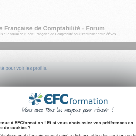
e Française de Comptabilité - Forum
s : Le forum de l'Ecole Française de Comptabilité pour s'entraider entre élèves
 pour voir les profils.
enue à EFCformation ! Et si vous choisissiez vos préférences en
re de cookies ?
établissement d'enseignement privé à distance utilise les cookies ou d