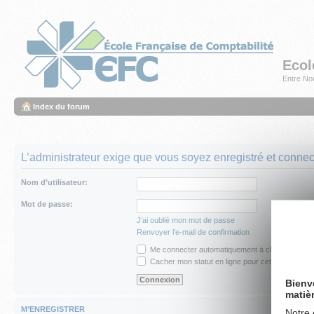
Ecol
Entre Nou
Index du forum
L’administrateur exige que vous soyez enregistré et connecté
Nom d’utilisateur:
Mot de passe:
J’ai oublié mon mot de passe
Renvoyer l’e-mail de confirmation
Me connecter automatiquement à chaque visite
Cacher mon statut en ligne pour cette session
Bienv
matiè
M’ENREGISTRER
Notre 