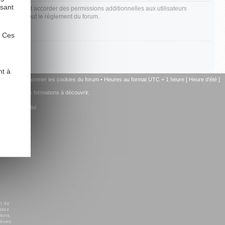
ysant
t également accorder des permissions additionnelles aux utilisateurs
 bien lire tout le règlement du forum.
. Ces
nt à
u forum
•
Supprimer les cookies du forum
• Heures au format UTC + 1 heure [ Heure d’été ]
+ de 15 autres formations à découvrir.
la comptabilité
t de
stez
ions,
lèves