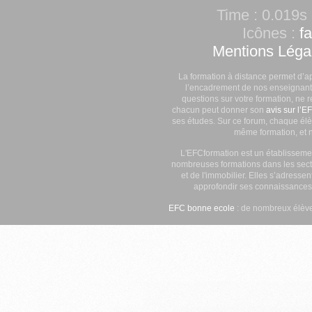
Time : 0.019s 
Icônes :
f
Mentions Léga
La formation à distance permet d’a
l’encadrement de nos enseignants
questions sur votre formation, ne 
chacun peut donner son
avis sur l’E
ses études. Sur ce forum, chaque élè
même formation, et n
L'EFCformation est un établisseme
nombreuses formations dans les secte
et de l'immobilier. Elles s’adresse
approfondir ses connaissances
EFC bonne ecole
: de nombreux élève