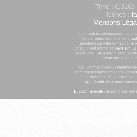
Time : 0.016s 
Icônes :
f
Mentions Léga
La formation à distance permet d’a
l’encadrement de nos enseignants
questions sur votre formation, ne 
chacun peut donner son
avis sur l’E
ses études. Sur ce forum, chaque élè
même formation, et n
L'EFCformation est un établisseme
nombreuses formations dans les secte
et de l'immobilier. Elles s’adresse
approfondir ses connaissances
EFC bonne ecole
: de nombreux élève