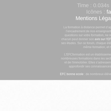
Time : 0.034s 
Icônes :
f
Mentions Léga
La formation à distance permet d’a
l’encadrement de nos enseignants
questions sur votre formation, ne 
chacun peut donner son
avis sur l’E
ses études. Sur ce forum, chaque élè
même formation, et n
L'EFCformation est un établisseme
nombreuses formations dans les secte
et de l'immobilier. Elles s’adresse
approfondir ses connaissances
EFC bonne ecole
: de nombreux élève