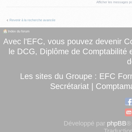
Afficher les messages p
Revenir à la recherche avancée
Index du forum
Avec l'EFC, vous pouvez
devenir C
le
DCG, Diplôme de Comptabilité e
d
Les sites du Groupe :
EFC For
Secrétariat
|
Comptamag
Développé par
phpBB
®
Traductio