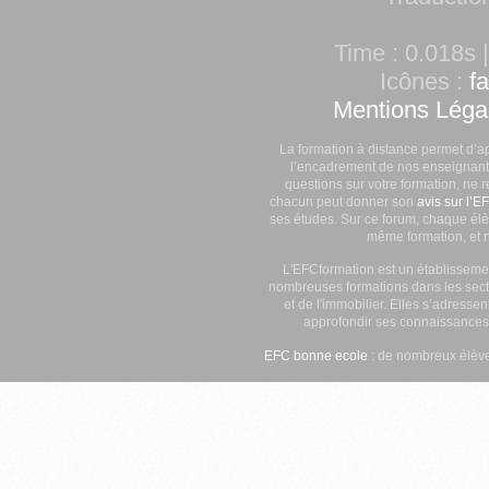
Time : 0.018s |
Icônes :
f
Mentions Léga
La formation à distance permet d’a
l’encadrement de nos enseignants
questions sur votre formation, ne 
chacun peut donner son
avis sur l’E
ses études. Sur ce forum, chaque élè
même formation, et n
L'EFCformation est un établisseme
nombreuses formations dans les secte
et de l'immobilier. Elles s’adresse
approfondir ses connaissances
EFC bonne ecole
: de nombreux élève