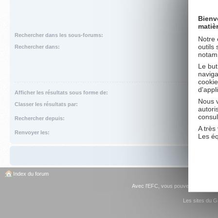
Bienv
matiè
Rechercher dans les sous-forums:
Notre 
outils
Rechercher dans:
notamm
Le but
naviga
cookie
d'appl
Afficher les résultats sous forme de:
Nous v
Classer les résultats par:
autori
consul
Rechercher depuis:
A très 
Renvoyer les:
Les é
Index du forum
Avec l'EFC, vous pouvez
devenir C
Les sites du G