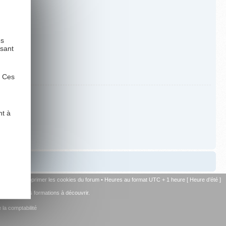
es
ysant
. Ces
nt à
u forum
•
Supprimer les cookies du forum
• Heures au format UTC + 1 heure [ Heure d’été ]
+ de 15 autres formations à découvrir.
la comptabilité