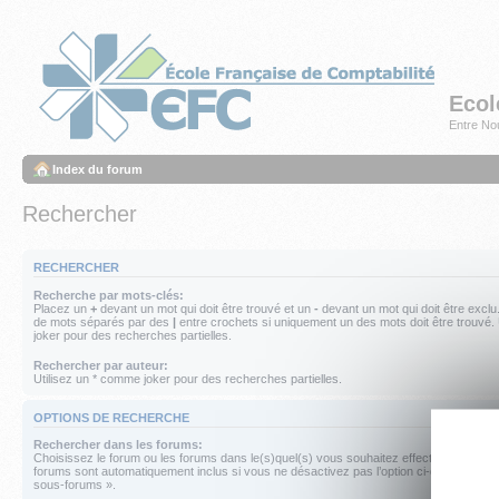
Ecol
Entre Nou
Index du forum
Rechercher
RECHERCHER
Recherche par mots-clés:
Placez un
+
devant un mot qui doit être trouvé et un
-
devant un mot qui doit être exclu
de mots séparés par des
|
entre crochets si uniquement un des mots doit être trouvé.
joker pour des recherches partielles.
Rechercher par auteur:
Utilisez un * comme joker pour des recherches partielles.
OPTIONS DE RECHERCHE
Rechercher dans les forums:
Choisissez le forum ou les forums dans le(s)quel(s) vous souhaitez effectuer une re
forums sont automatiquement inclus si vous ne désactivez pas l’option ci-dessous « 
sous-forums ».