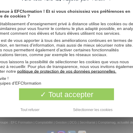
enue à EFCformation ! Et si vous choisissiez vos préférences en
re de cookies ?
Oui
Non
établissement d'enseignement privé à distance utilise les cookies ou d
 similaires pour vous fournir le contenu le plus adapté possible, en anal
Titres et messages
ent comment nos élèves et futurs élèves utilisent nos services.
Messages uniquement
Titres uniquement
 est de vous apporter à tous des améliorations continues en termes de
Premier message des sujets uniquement
tion, en termes d'information, mais aussi de mieux sécuriser notre site
s nous permettent également d'activer certaines fonctionnalités
ications tierces, comme par exemple les réseaux sociaux.
Messages
Sujets
ous laissons la possibilité de sélectionner les cookies que vous nous
Croissant
Décroissant
sez à recueillir. Pour plus de transparence, nous vous invitons égaleme
ter notre
politique de protection de vos données personnelles.
vite !
premiers caractères des messages
quipes d'EFCformation
Tout accepter
L’équipe d
Tout refuser
Sélectionner les cookies
omptable
,
Gestionnaire de Paie
ou préparer le
DCG, Diplôme de Comptabilité et de Gestion
. 
roupe :
EFC Formation
|
Comptabilité
|
Gestion
|
DCG
|
Secrétariat
|
Comptamag, actualité de 