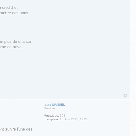
crédit) et
r mettre des sous
oir plus de chance
ume de travail
laure MANUEL
Membre
Messages:
198
Inscription:
15 Juin 2011, 11:27
t suivre l'une des