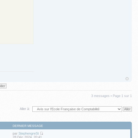
3 messages • Page
1
sur
1
Aller à:
DERNIER MESSAGE
par
StephengreSt
28 Déc 2024, 20:41