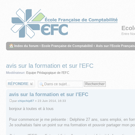
Ecol
Entre Nou
Index du forum
‹
Ecole Française de Comptabilité
‹
Avis sur l'Ecole Françai
avis sur la formation et sur l'EFC
Modérateur:
Equipe Pédagogique de l'EFC
Répondre
avis sur la formation et sur l'EFC
par
chipchip87
» 23 Juin 2014, 16:33
bonjour à toutes et à tous
Pour commencer je me présente : Delphine 27 ans, sans emploi, en for
Je souhaitais faire un point sur ma formation et pouvoir partager mon po