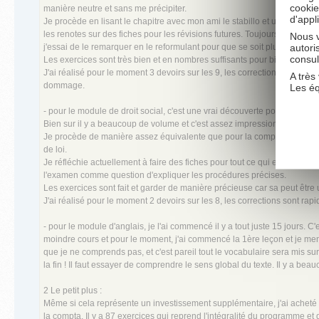
cookie
manière neutre et sans me précipiter.
d'appl
Je procède en lisant le chapitre avec mon ami le stabillo et un bon stylo r
les renotes sur des fiches pour les révisions futures. Toujours une calc
Nous v
autori
j'essai de le remarquer en le reformulant pour que se soit plus clair pou
consul
Les exercices sont très bien et en nombres suffisants pour bien mettre en
J'ai réalisé pour le moment 3 devoirs sur les 9, les corrections sont fa
A très 
dommage.
Les é
- pour le module de droit social, c'est une vrai découverte pour moi ! Je v
Bien sur il y a beaucoup de volume et c'est assez impressionnant au déb
Je procède de manière assez équivalente que pour la comptabilité, sauf qu
de loi.
Je réfléchie actuellement à faire des fiches pour tout ce qui est procédu
l'examen comme question d'expliquer les procédures précises.
Les exercices sont fait et garder de manière précieuse car sa peut être 
J'ai réalisé pour le moment 2 devoirs sur les 8, les corrections sont rapi
- pour le module d'anglais, je l'ai commencé il y a tout juste 15 jours. C
moindre cours et pour le moment, j'ai commencé la 1ère leçon et je mens 
que je ne comprends pas, et c'est pareil tout le vocabulaire sera mis sur 
la fin ! Il faut essayer de comprendre le sens global du texte. Il y a beau
2 Le petit plus :
Même si cela représente un investissement supplémentaire, j'ai acheté p
la compta. Il y a 87 exercices qui reprend l'intégralité du programme et 