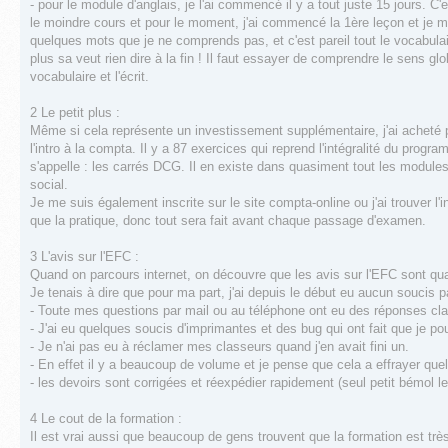
- pour le module d'anglais, je l'ai commencé il y a tout juste 15 jours. C'
le moindre cours et pour le moment, j'ai commencé la 1ère leçon et je men
quelques mots que je ne comprends pas, et c'est pareil tout le vocabulair
plus sa veut rien dire à la fin ! Il faut essayer de comprendre le sens glo
vocabulaire et l'écrit.
2 Le petit plus :
Même si cela représente un investissement supplémentaire, j'ai acheté p
l'intro à la compta. Il y a 87 exercices qui reprend l'intégralité du prog
s'appelle : les carrés DCG. Il en existe dans quasiment tout les modules
social.
Je me suis également inscrite sur le site compta-online ou j'ai trouver l'
que la pratique, donc tout sera fait avant chaque passage d'examen.
3 L'avis sur l'EFC :
Quand on parcours internet, on découvre que les avis sur l'EFC sont quan
Je tenais à dire que pour ma part, j'ai depuis le début eu aucun soucis p
- Toute mes questions par mail ou au téléphone ont eu des réponses cla
- J'ai eu quelques soucis d'imprimantes et des bug qui ont fait que je p
- Je n'ai pas eu à réclamer mes classeurs quand j'en avait fini un.
- En effet il y a beaucoup de volume et je pense que cela a effrayer qu
- les devoirs sont corrigées et réexpédier rapidement (seul petit bémol
4 Le cout de la formation :
Il est vrai aussi que beaucoup de gens trouvent que la formation est tr