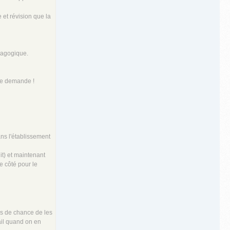
 et révision que la
édagogique.
 le demande !
ns l'établissement
it) et maintenant
e côté pour le
us de chance de les
ail quand on en