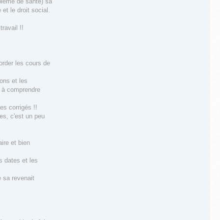
oblème de santé) sa
et le droit social.
ravail !!
order les cours de
ions et les
al à comprendre
es corrigés !!
es, c'est un peu
ire et bien
s dates et les
e sa revenait