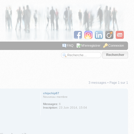
FAQ
M’enregistrer
Connexion
Recherche avancée
3 messages • Page
1
sur
1
chipchip87
Nouveau membre
Messages:
6
Inscription:
23 Juin 2014, 15:04