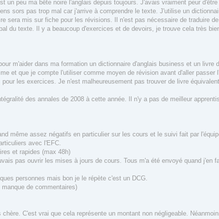
est un peu ma bête noire l'anglais depuis toujours. J'avais vraiment peur d'être
s sors pas trop mal car j'arrive à comprendre le texte. J'utilise un dictionnai
e sera mis sur fiche pour les révisions. Il n'est pas nécessaire de traduire d
bal du texte. Il y a beaucoup d'exercices et de devoirs, je trouve cela très bie
our m'aider dans ma formation un dictionnaire d'anglais business et un livre 
ramme et que je compte l'utiliser comme moyen de révision avant d'aller passer l
 pour les exercices. Je n'est malheureusement pas trouver de livre équivalent 
intégralité des annales de 2008 à cette année. Il n'y a pas de meilleur apprenti
d même assez négatifs en particulier sur les cours et le suivi fait par l'équ
articuliers avec l'EFC.
ires et rapides (max 48h)
ouvais pas ouvrir les mises à jours de cours. Tous m'a été envoyé quand j'en f
elques personnes mais bon je le répète c'est un DCG.
 le manque de commentaires)
ès chère. C'est vrai que cela représente un montant non négligeable. Néanmoi