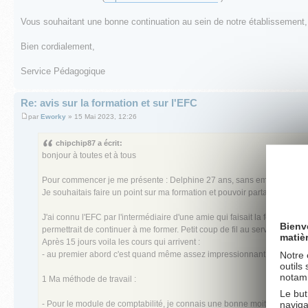
Vous souhaitant une bonne continuation au sein de notre établissement,
Bien cordialement,
Service Pédagogique
Re: avis sur la formation et sur l'EFC
par
Eworky
» 15 Mai 2023, 12:26
chipchip87 a écrit:
bonjour à toutes et à tous
Pour commencer je me présente : Delphine 27 ans, sans emploi, en fo
Je souhaitais faire un point sur ma formation et pouvoir partager mon p
J'ai connu l'EFC par l'intermédiaire d'une amie qui faisait la formation
Bienv
permettrait de continuer à me former. Petit coup de fil au service commerc
matiè
Après 15 jours voila les cours qui arrivent :
Notre 
- au premier abord c'est quand même assez impressionnant ! Je découvr
outils
notamm
1 Ma méthode de travail :
Le but
naviga
- Pour le module de comptabilité, je connais une bonne moitié du progr