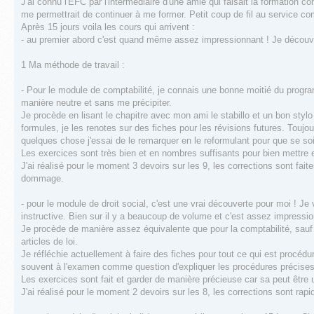
J'ai connu l'EFC par l'intermédiaire d'une amie qui faisait la formation 
me permettrait de continuer à me former. Petit coup de fil au service comm
Après 15 jours voila les cours qui arrivent :
- au premier abord c'est quand même assez impressionnant ! Je découvre
1 Ma méthode de travail :
- Pour le module de comptabilité, je connais une bonne moitié du progra
manière neutre et sans me précipiter.
Je procède en lisant le chapitre avec mon ami le stabillo et un bon stylo r
formules, je les renotes sur des fiches pour les révisions futures. Toujo
quelques chose j'essai de le remarquer en le reformulant pour que se soit
Les exercices sont très bien et en nombres suffisants pour bien mettre en
J'ai réalisé pour le moment 3 devoirs sur les 9, les corrections sont fa
dommage.
- pour le module de droit social, c'est une vrai découverte pour moi ! Je 
instructive. Bien sur il y a beaucoup de volume et c'est assez impressi
Je procède de manière assez équivalente que pour la comptabilité, sauf qu
articles de loi.
Je réfléchie actuellement à faire des fiches pour tout ce qui est procédu
souvent à l'examen comme question d'expliquer les procédures précises
Les exercices sont fait et garder de manière précieuse car sa peut être 
J'ai réalisé pour le moment 2 devoirs sur les 8, les corrections sont rapi