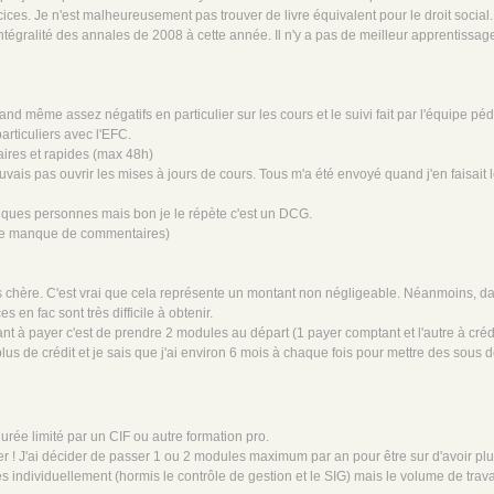
ices. Je n'est malheureusement pas trouver de livre équivalent pour le droit social.
'intégralité des annales de 2008 à cette année. Il n'y a pas de meilleur apprentissage
nd même assez négatifs en particulier sur les cours et le suivi fait par l'équipe p
articuliers avec l'EFC.
aires et rapides (max 48h)
ouvais pas ouvrir les mises à jours de cours. Tous m'a été envoyé quand j'en faisait
elques personnes mais bon je le répète c'est un DCG.
l le manque de commentaires)
rès chère. C'est vrai que cela représente un montant non négligeable. Néanmoins, da
s en fac sont très difficile à obtenir.
t à payer c'est de prendre 2 modules au départ (1 payer comptant et l'autre à créd
us de crédit et je sais que j'ai environ 6 mois à chaque fois pour mettre des sous d
rée limité par un CIF ou autre formation pro.
er ! J'ai décider de passer 1 ou 2 modules maximum par an pour être sur d'avoir pl
s individuellement (hormis le contrôle de gestion et le SIG) mais le volume de trav