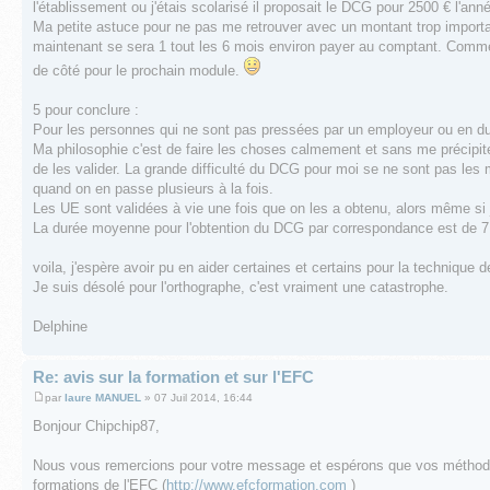
l'établissement ou j'étais scolarisé il proposait le DCG pour 2500 € l'année
Ma petite astuce pour ne pas me retrouver avec un montant trop importan
maintenant se sera 1 tout les 6 mois environ payer au comptant. Comme s
de côté pour le prochain module.
5 pour conclure :
Pour les personnes qui ne sont pas pressées par un employeur ou en dur
Ma philosophie c'est de faire les choses calmement et sans me précipit
de les valider. La grande difficulté du DCG pour moi se ne sont pas les 
quand on en passe plusieurs à la fois.
Les UE sont validées à vie une fois que on les a obtenu, alors même si j
La durée moyenne pour l'obtention du DCG par correspondance est de 7 
voila, j'espère avoir pu en aider certaines et certains pour la technique
Je suis désolé pour l'orthographe, c'est vraiment une catastrophe.
Delphine
Re: avis sur la formation et sur l'EFC
par
laure MANUEL
» 07 Juil 2014, 16:44
Bonjour Chipchip87,
Nous vous remercions pour votre message et espérons que vos méthodes d
formations de l'EFC (
http://www.efcformation.com
)