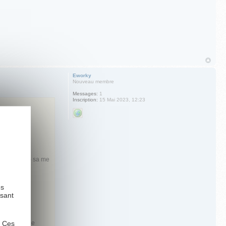
Eworky
Nouveau membre
Messages:
1
Inscription:
15 Mai 2023, 12:23
ème de santé) sa me
t social.
es
l !!
ysant
. Ces
 les cours de