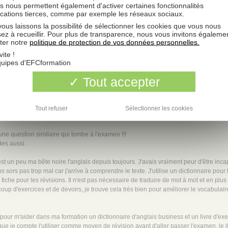
s nous permettent également d'activer certaines fonctionnalités
ications tierces, comme par exemple les réseaux sociaux.
ouge pour annoter tout ce qu'il y a d'important pour la suite. Toute les définitions et
ulatrice a porter de main pour refaire les calculs. Quand j'ai du mal à comprendre 
ous laissons la possibilité de sélectionner les cookies que vous nous
sez à recueillir. Pour plus de transparence, nous vous invitons égaleme
r moi.
ter notre
politique de protection de vos données personnelles.
 pratique les cours. Seul petit bémol pour moi, il y a quelques erreurs dans les cor
ites rapidement, seulement il n'y a quasiment pas de commentaires sur les copies, c'
vite !
quipes d'EFCformation
Tout accepter
iens de terminer le 1er classeur, les cours c'est bien construit, de manière claire et 
ut mais bon c'est un dcg pas un bac ...
e je fais des fiches pour chaque chapitre en différenciant les définitions, les date
Tout refuser
Sélectionner les cookies
re (embauche, licenciement, sanctions, mise en place chsct ...) car j'ai vu que sa r
une question similaire qui tombe à l'examen !!!
des aussi.
'est un peu ma bête noire l'anglais depuis toujours. J'avais vraiment peur d'être inca
sors pas trop mal car j'arrive à comprendre le texte. J'utilise un dictionnaire pou
fiche pour les révisions. Il n'est pas nécessaire de traduire de mot à mot et en plus 
coup d'exercices et de devoirs, je trouve cela très bien pour améliorer le vocabulaire e
our m'aider dans ma formation un dictionnaire d'anglais business et un livre d'exerc
que je compte l'utiliser comme moyen de révision avant d'aller passer l'examen. le li