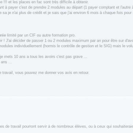
 !!! et les places en fac sont très difficile à obtenir.
t à payer c'est de prendre 2 modules au départ (1 payer comptant et l'autre à 
a je n'ai plus de crédit et je sais que j'ai environ 6 mois à chaque fois pou
ée limité par un CIF ou autre formation pro.
er ! J'ai décider de passer 1 ou 2 modules maximum par an pour être sur d'av
modules individuellement (hormis le contrôle de gestion et le SIG) mais le vol
e mets 10 ans a tous les avoirs c'est pas grave ...
ans ...
 de travail, vous pouvez me donner vos avis en retour.
e travail pourront servir à de nombreux élèves, ou à ceux qui souhaiteraien