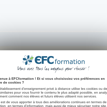
rmation DCG depuis 1 an.
oint de vue et ma méthode de travail.
 comptable. Je me suis dis pourquoi pas, en attendant de pouvoir retravailler(probl
enue à EFCformation ! Et si vous choisissiez vos préférences en
ial, je décide de démarrer par 2 modules : l'introduction à la comptabilité et le droi
re de cookies ?
établissement d'enseignement privé à distance utilise les cookies ou d
e qu'il y a beaucoup plus de volume que je m'attendais et donc beaucoup de travai
 similaires pour vous fournir le contenu le plus adapté possible, en anal
ent comment nos élèves et futurs élèves utilisent nos services.
 est de vous apporter à tous des améliorations continues en termes de
tion, en termes d'information, mais aussi de mieux sécuriser notre site
amme du fait de mon bac en comptabilité et de mon bts, mais j'ai essayer d'aborder