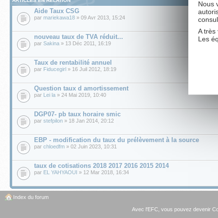
ARTICLES EN RELATION
Nous v
Aide Taux CSG
autori
par
mariekawa18
» 09 Avr 2013, 15:24
consul
A très 
nouveau taux de TVA réduit...
Les é
par
Sakina
» 13 Déc 2011, 16:19
Taux de rentabilité annuel
par
Fiducegirl
» 16 Juil 2012, 18:19
Question taux d amortissement
par
Lei la
» 24 Mai 2019, 10:40
DGP07- pb taux horaire smic
par
stefpilon
» 18 Jan 2014, 20:12
EBP - modification du taux du prélèvement à la source
par
chloedfm
» 02 Juin 2023, 10:31
taux de cotisations 2018 2017 2016 2015 2014
par
EL YAHYAOUI
» 12 Mar 2018, 16:34
Index du forum
Avec l'EFC, vous pouvez
devenir C