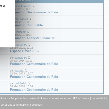
DERNIER MESSAGE
nt à
par
mariekawa18
12 Avr 2013, 14:16
Formation Gestionnaire de Paie
par
prat pascal
14 Juin 2012, 16:49
Formation Comptable
par
Fiducegirl
1
18 Juil 2012, 11:11
Formation Analyste Financier
par
LASSARA
12 Juin 2019, 12:16
Espace élèves EFC
par
patricia-ps
20 Jan 2014, 11:19
Formation Gestionnaire de Paie
par
Wafa31
6
12 Sep 2023, 13:07
Formation Gestionnaire de Paie
par
LASSARA
14 Mar 2018, 10:14
Formation Gestionnaire de Paie
u forum
•
Supprimer les cookies du forum
• Heures au format UTC + 1 heure [ Heure d’été ]
+ de 15 autres formations à découvrir.