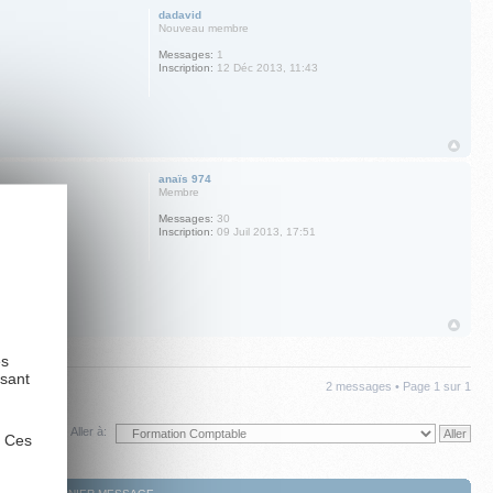
dadavid
Nouveau membre
Messages:
1
Inscription:
12 Déc 2013, 11:43
anaïs 974
Membre
Messages:
30
Inscription:
09 Juil 2013, 17:51
es
ysant
2 messages • Page
1
sur
1
Aller à:
. Ces