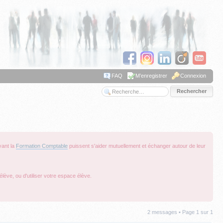
FAQ
M’enregistrer
Connexion
Recherche avancée
vant la
Formation Comptable
puissent s'aider mutuellement et échanger autour de leur
lève, ou d'utiliser votre espace élève.
2 messages • Page
1
sur
1