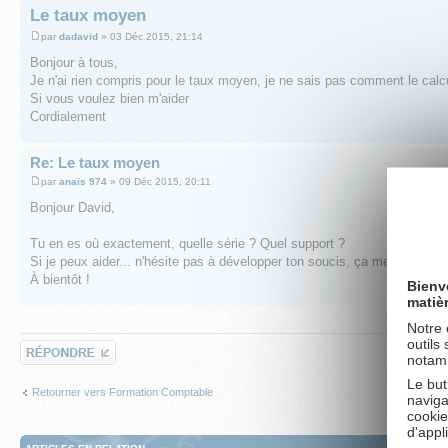
Le taux moyen
par
dadavid
» 03 Déc 2015, 21:14
Bonjour à tous,
Je n'ai rien compris pour le taux moyen, je ne sais pas comment le calcu
Si vous voulez bien m'aider
Cordialement
Re: Le taux moyen
par
anaïs 974
» 09 Déc 2015, 20:11
Bonjour David,
Tu en es où exactement, quelle série ? Quel support ?
Si je peux aider... n'hésite pas à développer ton soucis, ça me permettra 
À bientôt !
Bienv
matiè
Affi
Notre 
outils
Répondre
notamm
Le but
Retourner vers Formation Comptable
naviga
cookie
d'appl