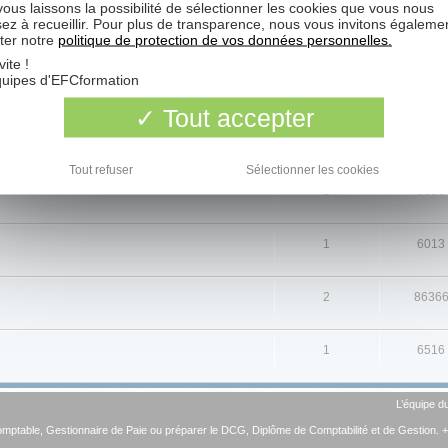
RÉPONSES
VUS
ous laissons la possibilité de sélectionner les cookies que vous nous
sez à recueillir. Pour plus de transparence, nous vous invitons égaleme
6
7555
ter notre
politique de protection de vos données personnelles.
vite !
quipes d'EFCformation
1
5893
Tout accepter
1
1544
Tout refuser
Sélectionner les cookies
1
5896
1
6013
2
8636
1
6516
L’équipe d
omptable
,
Gestionnaire de Paie
ou préparer le
DCG, Diplôme de Comptabilité et de Gestion
. 