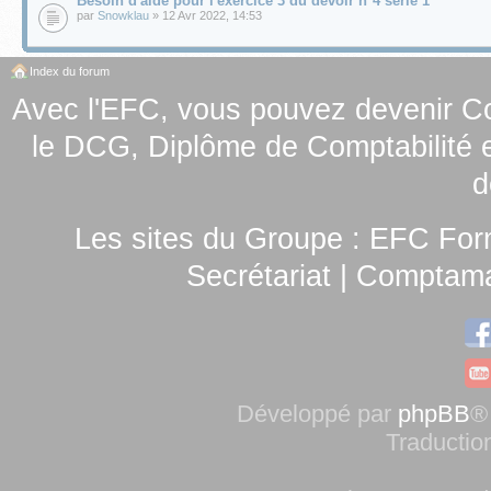
Besoin d'aide pour l'exercice 3 du devoir n°4 série 1
par
Snowklau
» 12 Avr 2022, 14:53
Index du forum
Avec l'EFC, vous pouvez
devenir C
le
DCG, Diplôme de Comptabilité e
d
Les sites du Groupe :
EFC For
Secrétariat
|
Comptamag
Développé par
phpBB
®
Traductio