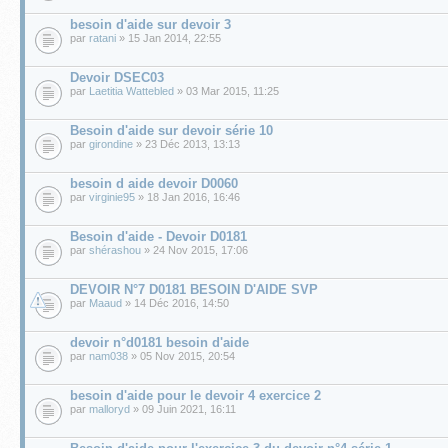
besoin d'aide sur devoir 3
par
ratani
» 15 Jan 2014, 22:55
Devoir DSEC03
par
Laetitia Wattebled
» 03 Mar 2015, 11:25
Besoin d'aide sur devoir série 10
par
girondine
» 23 Déc 2013, 13:13
besoin d aide devoir D0060
par
virginie95
» 18 Jan 2016, 16:46
Besoin d'aide - Devoir D0181
par
shérashou
» 24 Nov 2015, 17:06
DEVOIR N°7 D0181 BESOIN D'AIDE SVP
par
Maaud
» 14 Déc 2016, 14:50
devoir n°d0181 besoin d'aide
par
nam038
» 05 Nov 2015, 20:54
besoin d'aide pour le devoir 4 exercice 2
par
malloryd
» 09 Juin 2021, 16:11