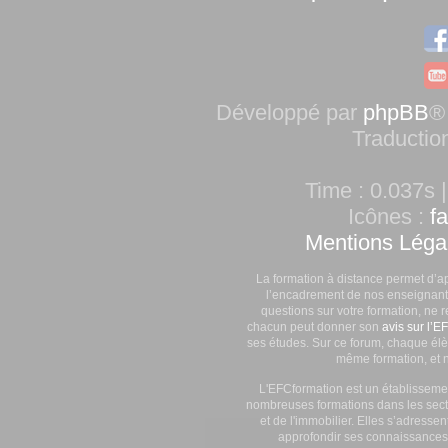
Développé par
phpBB
®
Traductio
Time : 0.037s |
Icônes :
f
Mentions Léga
La formation à distance permet d’a
l’encadrement de nos enseignants
questions sur votre formation, ne 
chacun peut donner son
avis sur l’E
ses études. Sur ce forum, chaque élè
même formation, et n
L'EFCformation est un établisseme
nombreuses formations dans les secte
et de l'immobilier. Elles s’adresse
approfondir ses connaissances