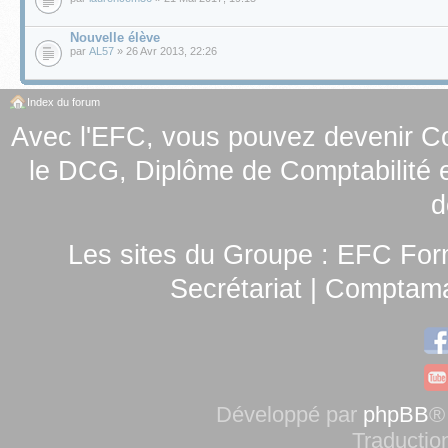
Nouvelle élève
par
AL57
» 26 Avr 2013, 22:26
Index du forum
Avec l'EFC, vous pouvez
devenir C
le
DCG, Diplôme de Comptabilité e
d
Les sites du Groupe :
EFC For
Secrétariat
|
Comptamag
Développé par
phpBB
®
Traductio