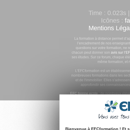
Time : 0.023s |
Icônes :
f
Mentions Léga
La formation à distance permet d’a
l’encadrement de nos enseignants
questions sur votre formation, ne 
chacun peut donner son
avis sur l’E
ses études. Sur ce forum, chaque élè
même formation, et n
L'EFCformation est un établisseme
nombreuses formations dans les secte
et de l'immobilier. Elles s’adresse
approfondir ses connaissances
EFC bonne ecole
: de nombreux élève
Bienvenue à EFCformation ! Et s