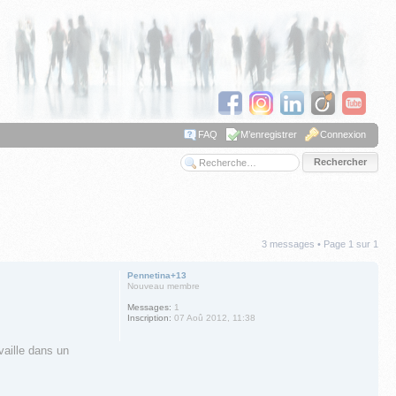
FAQ
M’enregistrer
Connexion
Recherche avancée
3 messages • Page
1
sur
1
Pennetina+13
Nouveau membre
Messages:
1
Inscription:
07 Aoû 2012, 11:38
aille dans un