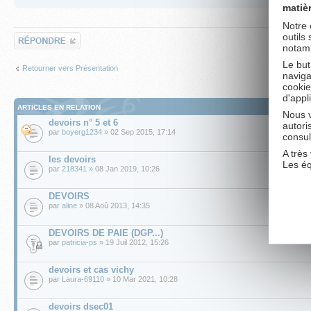
matiè
Affi
Notre 
outils
Répondre
notamm
Le but
Retourner vers Présentation
naviga
cookie
d'appl
ARTICLES EN RELATION
Nous v
devoirs n° 5 et 6
autori
par
boyerg1234
» 02 Sep 2015, 17:14
consul
A très 
les devoirs
Les é
par
218341
» 08 Jan 2019, 10:26
DEVOIRS
par
aline
» 08 Aoû 2013, 14:35
DEVOIRS DE PAIE (DGP...)
par
patricia-ps
» 19 Juil 2012, 15:26
devoirs et cas vichy
par
Laura-69110
» 10 Mar 2021, 10:28
devoirs dsec01