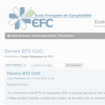
Ecol
Entre Nou
Index du forum
‹
Forum entre élèves
‹
Présentation
Devoirs BTS CGO
Modérateur:
Equipe Pédagogique de l'EFC
Répondre
Devoirs BTS CGO
par
Pennetina+13
» 07 Aoû 2012, 11:49
Bonjour à tous!
J'ai commencé mon BTS en septembre 2011 et j'avoue que j'ai du mal à 
collège pendant l'année scolaire pas évident de travailler tout en gardan