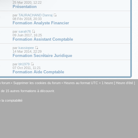
9
25 Mar 2020, 12:22
Présentation
par
TAURACHAND Danraj
0
08 Fév 2018, 20:33
Formation Analyste Financier
par
sarah76
6
09 Juin 2017, 16:25
Formation Assistant Comptable
par
kassiopee
1
14 Mar 2014, 22:29
Formation Secrétaire Juridique
par
bh1979
9
07 Oct 2011, 11:21
Formation Aide Comptable
u forum
•
Supprimer les cookies du forum
• Heures au format UTC + 1 heure [ Heure d’été ]
+ de 15 autres formations à découvrir.
la comptabilité