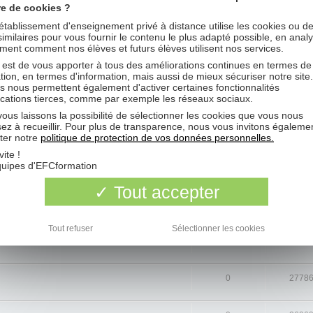
re de cookies ?
cher les messages postés depuis:
Trier par
établissement d'enseignement privé à distance utilise les cookies ou d
 similaires pour vous fournir le contenu le plus adapté possible, en anal
ent comment nos élèves et futurs élèves utilisent nos services.
 est de vous apporter à tous des améliorations continues en termes de
tion, en termes d'information, mais aussi de mieux sécuriser notre site
s nous permettent également d'activer certaines fonctionnalités
ications tierces, comme par exemple les réseaux sociaux.
RÉPONSES
VUS
ous laissons la possibilité de sélectionner les cookies que vous nous
sez à recueillir. Pour plus de transparence, nous vous invitons égaleme
4
11419
ter notre
politique de protection de vos données personnelles.
vite !
quipes d'EFCformation
2
7363
Tout accepter
5
3047
Tout refuser
Sélectionner les cookies
0
2088
0
2778