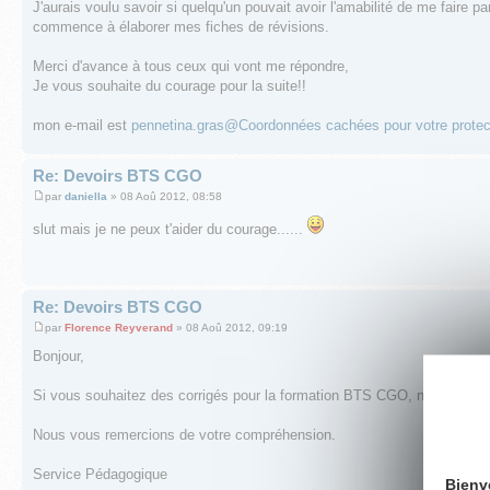
J'aurais voulu savoir si quelqu'un pouvait avoir l'amabilité de me faire pa
commence à élaborer mes fiches de révisions.
Merci d'avance à tous ceux qui vont me répondre,
Je vous souhaite du courage pour la suite!!
mon e-mail est
pennetina.gras@Coordonnées cachées pour votre protect
Re: Devoirs BTS CGO
par
daniella
» 08 Aoû 2012, 08:58
slut mais je ne peux t'aider du courage......
Re: Devoirs BTS CGO
par
Florence Reyverand
» 08 Aoû 2012, 09:19
Bonjour,
Si vous souhaitez des corrigés pour la formation BTS CGO, nous vous 
Nous vous remercions de votre compréhension.
Service Pédagogique
Bienv