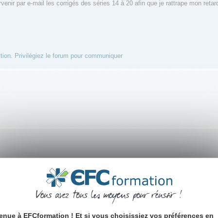
rvenir par e-mail les corrigés des séries 14 à 20 afin que je rattrape mon retar
ion. Privilégiez le forum pour communiquer
proposons de prendre contact avec notre service Pédagogique de Roanne au 
enue à EFCformation ! Et si vous choisissiez vos préférences en