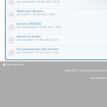
par
christelle89
» 25 Mar 2020, 12:22
Notes aux devoirs
par
GESSY
» 09 Mai 2017, 20:09
devoirs DAIC001
par
chachamady
» 02 Mar 2017, 18:01
devoirs à rendre
par
kassiopee
» 24 Mar 2013, 20:21
Fonctionnement des devoirs
par
Cindydu77
» 05 Oct 2011, 13:59
Index du forum
Avec l'EFC, vous pouvez
devenir C
Les sites du G