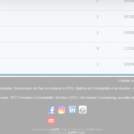
0
2606
1
2819
1
2483
9
1115
1
3293
L’équipe d
omptable
,
Gestionnaire de Paie
ou préparer le
DCG, Diplôme de Comptabilité et de Gestion
. 
roupe :
EFC Formation
|
Comptabilité
|
Gestion
|
DCG
|
Secrétariat
|
Comptamag, actualité de 
Développé par
phpBB
® Forum Software © phpBB Group
Traduction par
phpBB-fr.com