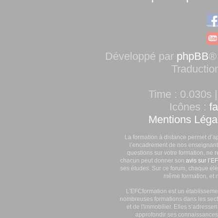
Développé par
phpBB
®
Traductio
Time : 0.030s |
Icônes :
f
Mentions Léga
La formation à distance permet d’a
l’encadrement de nos enseignants
questions sur votre formation, ne 
chacun peut donner son
avis sur l’E
ses études. Sur ce forum, chaque élè
même formation, et n
L'EFCformation est un établisseme
nombreuses formations dans les secte
et de l'immobilier. Elles s’adresse
approfondir ses connaissances