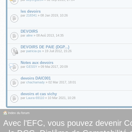
les devoirs
par
218341
» 08 Jan 2019, 10:26
DEVOIRS
par
aline
» 08 Aoû 2013, 14:35
DEVOIRS DE PAIE (DGP...)
par
patricia-ps
» 19 Juil 2012, 15:26
Notes aux devoirs
par
GESSY
» 09 Mai 2017, 20:09
devoirs DAIC001
par
chachamady
» 02 Mar 2017, 18:01
devoirs et cas vichy
par
Laura-69110
» 10 Mar 2021, 10:28
Index du forum
Avec l'EFC, vous pouvez
devenir C