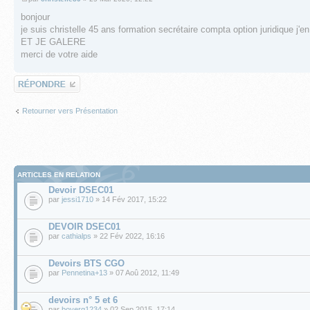
bonjour
je suis christelle 45 ans formation secrétaire compta option juridique
ET JE GALERE
merci de votre aide
Répondre
Retourner vers Présentation
ARTICLES EN RELATION
Devoir DSEC01
par
jessi1710
» 14 Fév 2017, 15:22
DEVOIR DSEC01
par
cathialps
» 22 Fév 2022, 16:16
Devoirs BTS CGO
par
Pennetina+13
» 07 Aoû 2012, 11:49
devoirs n° 5 et 6
par
boyerg1234
» 02 Sep 2015, 17:14