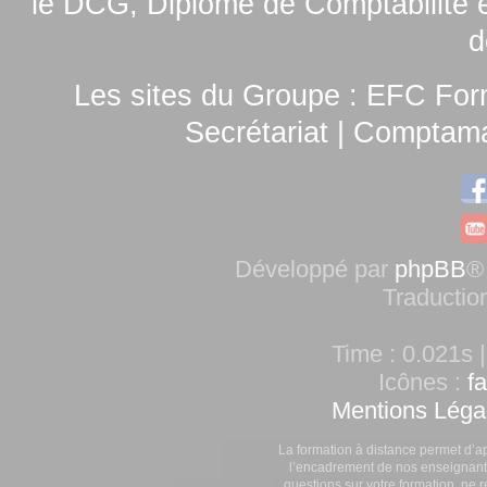
le
DCG, Diplôme de Comptabilité e
d
Les sites du Groupe :
EFC For
Secrétariat
|
Comptamag
Développé par
phpBB
®
Traductio
Time : 0.021s |
Icônes :
f
Mentions Léga
La formation à distance permet d’a
l’encadrement de nos enseignants
questions sur votre formation, ne 