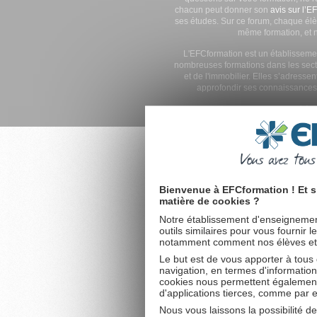
chacun peut donner son
avis sur l’E
ses études. Sur ce forum, chaque élè
même formation, et n
L'EFCformation est un établisseme
nombreuses formations dans les secte
et de l'immobilier. Elles s’adresse
approfondir ses connaissances
EFC bonne ecole
: de nombreux élève
Bienvenue à EFCformation ! Et s
matière de cookies ?
Notre établissement d'enseignement
outils similaires pour vous fournir 
notamment comment nos élèves et fu
Le but est de vous apporter à tous
navigation, en termes d'information
cookies nous permettent également 
d'applications tierces, comme par 
Nous vous laissons la possibilité d