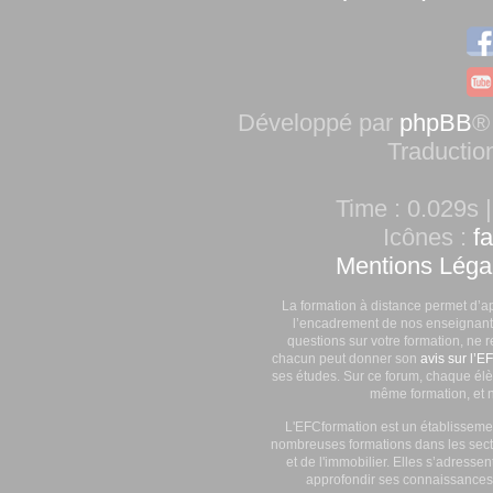
Développé par
phpBB
®
Traductio
Time : 0.029s |
Icônes :
f
Mentions Léga
La formation à distance permet d’a
l’encadrement de nos enseignants
questions sur votre formation, ne 
chacun peut donner son
avis sur l’E
ses études. Sur ce forum, chaque élè
même formation, et n
L'EFCformation est un établisseme
nombreuses formations dans les secte
et de l'immobilier. Elles s’adresse
approfondir ses connaissances