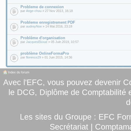
Probleme de connexion
par
Ange-chou
» 27 Nov 2013, 16:18
Probleme enregistrement PDF
par
audreyNoe
» 14 Mai 2016, 23:18
Problème d'organisation
par
JacquesEkoue
» 05 Juin 2019, 10:57
problème OnlineFormaPro
par
florence29
» 01 Juin 2015, 14:36
Index du forum
Avec l'EFC, vous pouvez
devenir C
le
DCG, Diplôme de Comptabilité e
d
Les sites du Groupe :
EFC For
Secrétariat
|
Comptamag