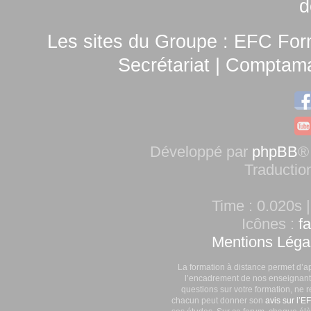
d
Les sites du Groupe :
EFC For
Secrétariat
|
Comptamag
Développé par
phpBB
®
Traductio
Time : 0.020s |
Icônes :
f
Mentions Léga
La formation à distance permet d’a
l’encadrement de nos enseignants
questions sur votre formation, ne 
chacun peut donner son
avis sur l’E