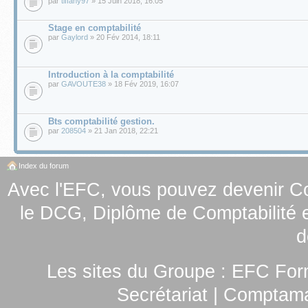
par
tiffany97
» 15 Juin 2018, 16:05
Stage en comptabilité
par
Gaylord
» 20 Fév 2014, 18:11
Introduction à la comptabilité
par
GAVOUTE38
» 18 Fév 2019, 16:07
Bts comptabilité gestion.
par
208504
» 21 Jan 2018, 22:21
Index du forum
Avec l'EFC, vous pouvez
devenir C
le
DCG, Diplôme de Comptabilité e
d
Les sites du Groupe :
EFC For
Secrétariat
|
Comptamag