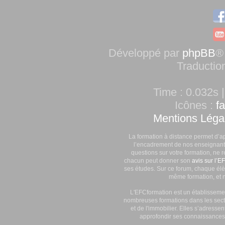
Développé par
phpBB
®
Traductio
Time : 0.032s |
Icônes :
f
Mentions Léga
La formation à distance permet d’a
l’encadrement de nos enseignants
questions sur votre formation, ne 
chacun peut donner son
avis sur l’E
ses études. Sur ce forum, chaque élè
même formation, et n
L'EFCformation est un établisseme
nombreuses formations dans les secte
et de l'immobilier. Elles s’adresse
approfondir ses connaissances