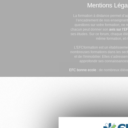
Mentions Léga
La formation à distance permet d’a
l’encadrement de nos enseignants
questions sur votre formation, ne 
chacun peut donner son
avis sur l’E
ses études. Sur ce forum, chaque élè
même formation, et n
L'EFCformation est un établisseme
nombreuses formations dans les secte
et de l'immobilier. Elles s’adresse
approfondir ses connaissances
EFC bonne ecole
: de nombreux élève