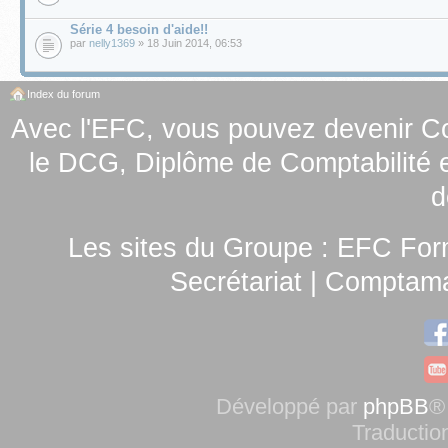
Série 4 besoin d'aide!!
par
nelly1369
» 18 Juin 2014, 06:53
Index du forum
Avec l'EFC, vous pouvez
devenir C
le
DCG, Diplôme de Comptabilité e
d
Les sites du Groupe :
EFC For
Secrétariat
|
Comptamag
Développé par
phpBB
®
Traductio