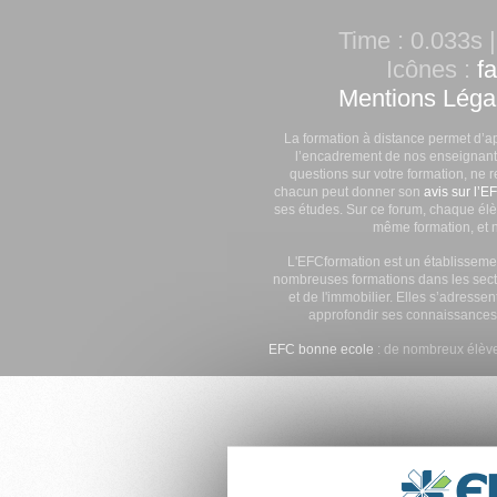
Time : 0.033s |
Icônes :
f
Mentions Léga
La formation à distance permet d’a
l’encadrement de nos enseignants
questions sur votre formation, ne 
chacun peut donner son
avis sur l’E
ses études. Sur ce forum, chaque élè
même formation, et n
L'EFCformation est un établisseme
nombreuses formations dans les secte
et de l'immobilier. Elles s’adresse
approfondir ses connaissances
EFC bonne ecole
: de nombreux élève