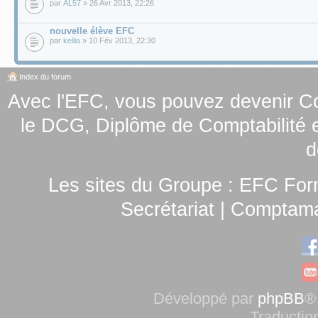
par
AL57
» 26 Avr 2013, 22:26
nouvelle élève EFC
par
kellia
» 10 Fév 2013, 22:30
Index du forum
Avec l'EFC, vous pouvez
devenir C
le
DCG, Diplôme de Comptabilité e
d
Les sites du Groupe :
EFC For
Secrétariat
|
Comptamag
Développé par
phpBB
®
Traductio