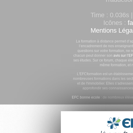
Time : 0.036s |
Icônes :
f
Mentions Léga
La formation à distance permet d’a
l’encadrement de nos enseignants
questions sur votre formation, ne 
chacun peut donner son
avis sur l’E
ses études. Sur ce forum, chaque élè
même formation, et n
L'EFCformation est un établisseme
nombreuses formations dans les secte
et de l'immobilier. Elles s’adresse
approfondir ses connaissances
EFC bonne ecole
: de nombreux élève