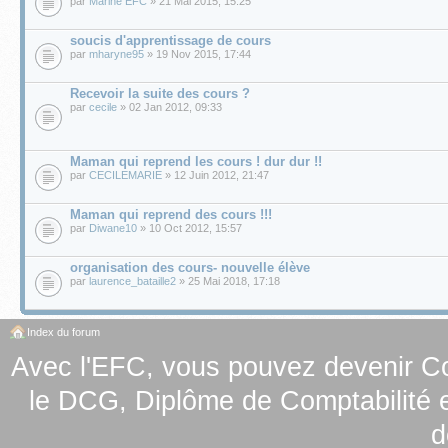
par
Marine EFC
» 21 Mai 2015, 15:25
soucis d'apprentissage de cours
par
mharyne95
» 19 Nov 2015, 17:44
Recevoir la suite des cours ?
par
cecile
» 02 Jan 2012, 09:33
Maman qui reprend les cours ! dur dur !!
par
CECILEMARIE
» 12 Juin 2012, 21:47
Maman qui reprend des cours !!!
par
Diwane10
» 10 Oct 2012, 15:57
organisation des cours- nouvelle élève
par
laurence_bataille2
» 25 Mai 2018, 17:18
Index du forum
Avec l'EFC, vous pouvez
devenir C
le
DCG, Diplôme de Comptabilité e
d