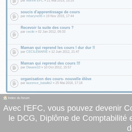
par
Marine EFC
» 21 Mai 2015, 15:25
soucis d'apprentissage de cours
par
mharyne95
» 19 Nov 2015, 17:44
Recevoir la suite des cours ?
par
cecile
» 02 Jan 2012, 09:33
Maman qui reprend les cours ! dur dur !!
par
CECILEMARIE
» 12 Juin 2012, 21:47
Maman qui reprend des cours !!!
par
Diwane10
» 10 Oct 2012, 15:57
organisation des cours- nouvelle élève
par
laurence_bataille2
» 25 Mai 2018, 17:18
Index du forum
Avec l'EFC, vous pouvez
devenir C
le
DCG, Diplôme de Comptabilité e
d