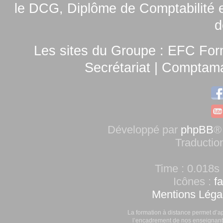
le
DCG, Diplôme de Comptabilité e
d
Les sites du Groupe :
EFC For
Secrétariat
|
Comptamag
Développé par
phpBB
®
Traductio
Time : 0.018s 
Icônes :
f
Mentions Léga
La formation à distance permet d’a
l’encadrement de nos enseignants