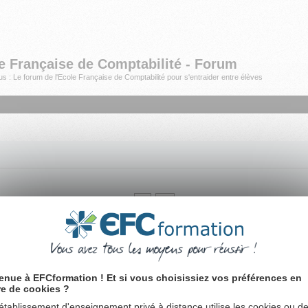
e Française de Comptabilité - Forum
s : Le forum de l'Ecole Française de Comptabilité pour s'entraider entre élèves
L’équipe d
omptable
,
Gestionnaire de Paie
ou préparer le
DCG, Diplôme de Comptabilité et de Gestion
. 
roupe :
EFC Formation
|
Comptabilité
|
Gestion
|
DCG
|
Secrétariat
|
Comptamag, actualité de 
enue à EFCformation ! Et si vous choisissiez vos préférences en
re de cookies ?
établissement d'enseignement privé à distance utilise les cookies ou d