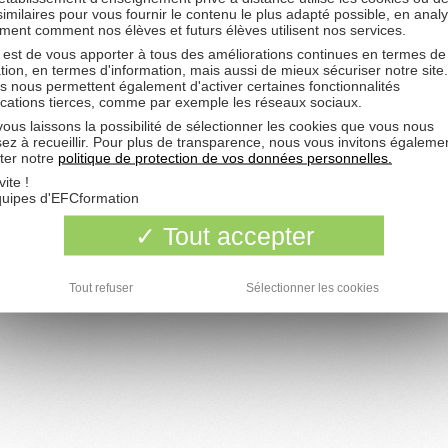
 similaires pour vous fournir le contenu le plus adapté possible, en anal
ent comment nos élèves et futurs élèves utilisent nos services.
Développé par
phpBB
® Forum Software © phpBB Group
 est de vous apporter à tous des améliorations continues en termes de
Traduction par
phpBB-fr.com
tion, en termes d'information, mais aussi de mieux sécuriser notre site
Time : 0.019s | 9 Queries | GZIP : Off
s nous permettent également d'activer certaines fonctionnalités
Icônes :
famfamfam silk icons
ications tierces, comme par exemple les réseaux sociaux.
Mentions Légales
-
Gérer mes cookies
ous laissons la possibilité de sélectionner les cookies que vous nous
formation à distance permet d’apprendre à son rythme, chez soi, tout en conservant l’encadremen
 enseignants spécialisés dans leur matière. Si vous avez des questions sur votre formation, ne re
sez à recueillir. Pour plus de transparence, nous vous invitons égaleme
seul(e) ! Découvrez le
forum de l’efc
, où chacun peut donner son
avis sur l’EFC
, poser ses quest
ter notre
politique de protection de vos données personnelles.
courager tout au long de ses études. Sur ce forum, chaque élève peut échanger avec d’autres é
qui suivent la même formation, et nouer des liens avec d’autres élèves.
vite !
quipes d'EFCformation
L'EFCformation est un établissement d'enseignement privé à distance qui propose de nombreuse
ormations dans les secteurs de la compta-gestion, des paie-RH, du juridique et de l'immobilier. Ell
dressent à toute personne souhaitant apprendre un métier, approfondir ses connaissances ou en
Tout accepter
élargir son champ de compétences.
C bonne ecole
: de nombreux élèves témoignent et donnent leur avis sur leur
formation à distan
Tout refuser
Sélectionner les cookies