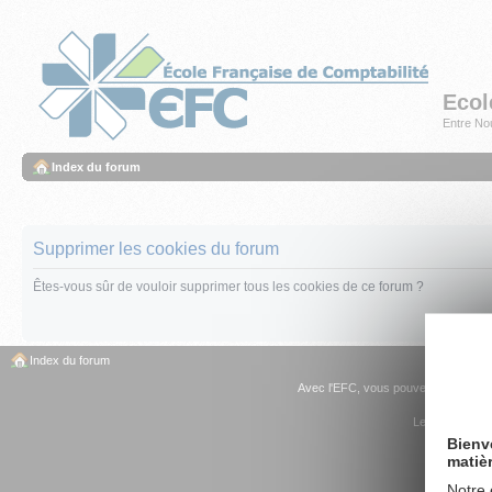
Ecol
Entre Nou
Index du forum
Supprimer les cookies du forum
Êtes-vous sûr de vouloir supprimer tous les cookies de ce forum ?
Index du forum
Avec l'EFC, vous pouvez
devenir C
Les sites du G
Bienv
matiè
Notre 