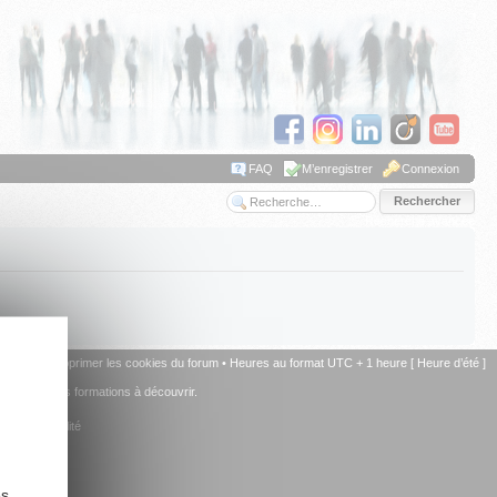
FAQ
M’enregistrer
Connexion
Recherche avancée
u forum
•
Supprimer les cookies du forum
• Heures au format UTC + 1 heure [ Heure d’été ]
+ de 15 autres formations à découvrir.
la comptabilité
es