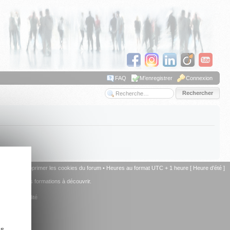
FAQ
M’enregistrer
Connexion
Recherche avancée
u forum
•
Supprimer les cookies du forum
• Heures au format UTC + 1 heure [ Heure d’été ]
+ de 15 autres formations à découvrir.
la comptabilité
es