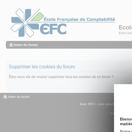
Ecol
Entre Nou
Index du forum
Supprimer les cookies du forum
Êtes-vous sûr de vouloir supprimer tous les cookies de ce forum ?
Index du forum
Avec l'EFC, vous pouvez
devenir C
Les sites du G
Bienv
matiè
Notre 