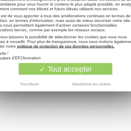
 similaires pour vous fournir le contenu le plus adapté possible, en anal
ent comment nos élèves et futurs élèves utilisent nos services.
Développé par
phpBB
® Forum Software © phpBB Group
 est de vous apporter à tous des améliorations continues en termes de
Traduction par
phpBB-fr.com
tion, en termes d'information, mais aussi de mieux sécuriser notre site
Time : 0.026s | 7 Queries | GZIP : Off
s nous permettent également d'activer certaines fonctionnalités
Icônes :
famfamfam silk icons
ications tierces, comme par exemple les réseaux sociaux.
Mentions Légales
-
Gérer mes cookies
ous laissons la possibilité de sélectionner les cookies que vous nous
formation à distance permet d’apprendre à son rythme, chez soi, tout en conservant l’encadremen
 enseignants spécialisés dans leur matière. Si vous avez des questions sur votre formation, ne re
sez à recueillir. Pour plus de transparence, nous vous invitons égaleme
seul(e) ! Découvrez le
forum de l’efc
, où chacun peut donner son
avis sur l’EFC
, poser ses quest
ter notre
politique de protection de vos données personnelles.
courager tout au long de ses études. Sur ce forum, chaque élève peut échanger avec d’autres é
qui suivent la même formation, et nouer des liens avec d’autres élèves.
vite !
quipes d'EFCformation
L'EFCformation est un établissement d'enseignement privé à distance qui propose de nombreuse
ormations dans les secteurs de la compta-gestion, des paie-RH, du juridique et de l'immobilier. Ell
dressent à toute personne souhaitant apprendre un métier, approfondir ses connaissances ou en
Tout accepter
élargir son champ de compétences.
C bonne ecole
: de nombreux élèves témoignent et donnent leur avis sur leur
formation à distan
Tout refuser
Sélectionner les cookies