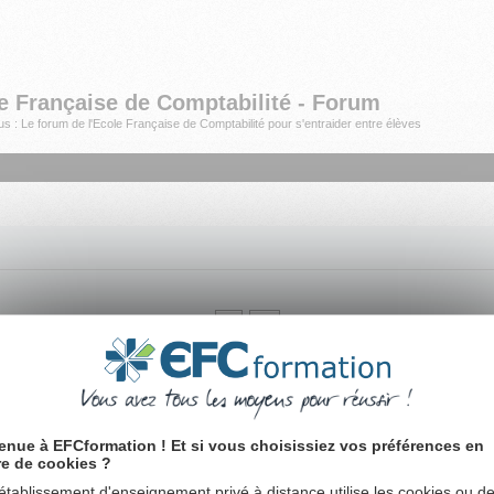
e Française de Comptabilité - Forum
s : Le forum de l'Ecole Française de Comptabilité pour s'entraider entre élèves
L’équipe d
omptable
,
Gestionnaire de Paie
ou préparer le
DCG, Diplôme de Comptabilité et de Gestion
. 
roupe :
EFC Formation
|
Comptabilité
|
Gestion
|
DCG
|
Secrétariat
|
Comptamag, actualité de 
enue à EFCformation ! Et si vous choisissiez vos préférences en
re de cookies ?
établissement d'enseignement privé à distance utilise les cookies ou d