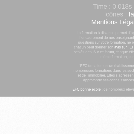
Time : 0.018s 
Icônes :
f
Mentions Léga
La formation à distance permet d’a
l’encadrement de nos enseignants
questions sur votre formation, ne 
chacun peut donner son
avis sur l’E
ses études. Sur ce forum, chaque élè
même formation, et n
L'EFCformation est un établisseme
nombreuses formations dans les secte
et de l'immobilier. Elles s’adresse
approfondir ses connaissances
EFC bonne ecole
: de nombreux élève