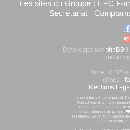
Les sites du Groupe :
EFC For
Secrétariat
|
Comptamag
Développé par
phpBB
®
Traductio
Time : 0.022s 
Icônes :
f
Mentions Léga
La formation à distance permet d’a
l’encadrement de nos enseignants
questions sur votre formation, ne 
chacun peut donner son
avis sur l’E
ses études. Sur ce forum, chaque élè
même formation, et n
L'EFCformation est un établisseme