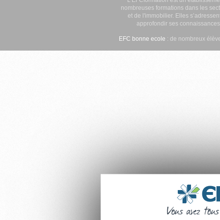
nombreuses formations dans les secte
et de l'immobilier. Elles s’adresse
approfondir ses connaissances
EFC bonne ecole
: de nombreux élève