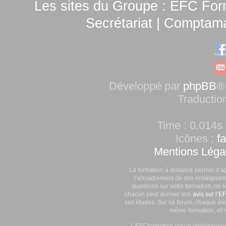
Les sites du Groupe :
EFC For
Secrétariat
|
Comptamag
Développé par
phpBB
®
Traductio
Time : 0.014s 
Icônes :
f
Mentions Léga
La formation à distance permet d’a
l’encadrement de nos enseignants
questions sur votre formation, ne 
chacun peut donner son
avis sur l’E
ses études. Sur ce forum, chaque élè
même formation, et n
L'EFCformation est un établisseme