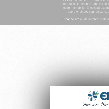
nombreuses formations dans les secte
et de l'immobilier. Elles s’adresse
approfondir ses connaissances
EFC bonne ecole
: de nombreux élève